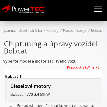
Jste na:
Úvodní stránka
Katalog
Pracovní stroje
Bobcat
Chiptuning a úpravy vozidel
Bobcat
Vyberte model a motorizaci svého vozu:
Přepnout z kW na PS
Bobcat T
Dieselové motory
Bobcat T770 3.4
69kW
Pokud jste nenašli značku vozu v seznamu,