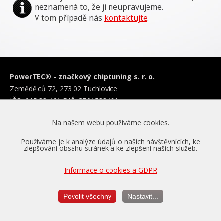
neznamená to, že ji neupravujeme.
V tom případě nás
kontaktujte
.
PowerTEC
®
- značkový chiptuning s. r. o.
Zemědělců 72, 273 02 Tuchlovice
IČO: 015 33 461 DIČ: CZ01533461
info@powertec.cz
Na našem webu používáme cookies.
Infolinka:
+420
728 222 822
|
+420
720 640 640
Používáme je k analýze údajů o našich návštěvnících, ke
zlepšování obsahu stránek a ke zlepšení našich služeb.
Čištění filtrů DPF
Programování DSG převodovek
Informace o cookies a GDPR
Reinstalace filtrů DPF
Schválení ministerstva dopravy
Povolit všechny
Nastavit...
Obchodní podmínky a ochrana os. údajů
Nastavení cookies