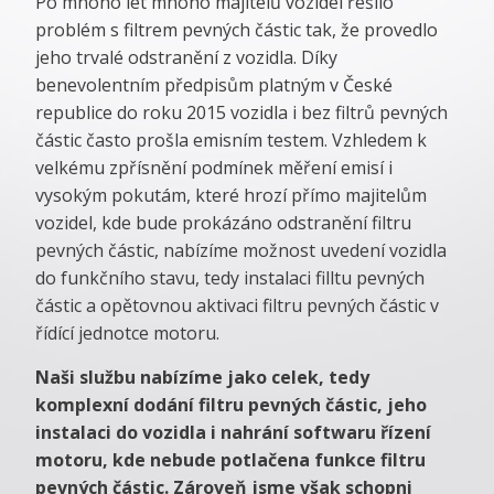
Po mnoho let mnoho majitelů vozidel řešilo
problém s filtrem pevných částic tak, že provedlo
jeho trvalé odstranění z vozidla. Díky
benevolentním předpisům platným v České
republice do roku 2015 vozidla i bez filtrů pevných
částic často prošla emisním testem. Vzhledem k
velkému zpřísnění podmínek měření emisí i
vysokým pokutám, které hrozí přímo majitelům
vozidel, kde bude prokázáno odstranění filtru
pevných částic, nabízíme možnost uvedení vozidla
do funkčního stavu, tedy instalaci filltu pevných
částic a opětovnou aktivaci filtru pevných částic v
řídící jednotce motoru.
Naši službu nabízíme jako celek, tedy
komplexní dodání filtru pevných částic, jeho
instalaci do vozidla i nahrání softwaru řízení
motoru, kde nebude potlačena funkce filtru
pevných částic. Zároveň jsme však schopni