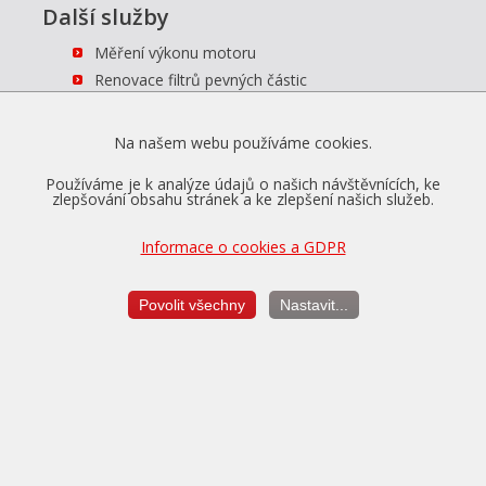
Další služby
Měření výkonu motoru
Renovace filtrů pevných částic
Re-instalace filtrů pevných částic
Odstranění DPF
Na našem webu používáme cookies.
Odstranění SCR/AdBlue
Používáme je k analýze údajů o našich návštěvnících, ke
Odstranění EGR ventilu
zlepšování obsahu stránek a ke zlepšení našich služeb.
Diagnostika vozidel
Ostatní služby
Informace o cookies a GDPR
Průvodce chiptuningem
Povolit všechny
Nastavit...
Co je chiptuning
Před úpravou
Způsoby programování
Možnosti úpravy
Po úpravě
Jak jezdit s chipem