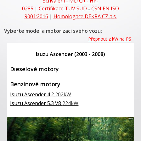
Schválení - MD ČR - HP-
0285
|
Certifikace
TÜV SÜD
-
ČSN EN ISO
9001:2016
|
Homologace DEKRA CZ a.s.
Vyberte model a motorizaci svého vozu:
Přepnout z kW na PS
Isuzu Ascender (2003 - 2008)
Dieselové motory
Benzínové motory
Isuzu Ascender 4.2
202kW
Isuzu Ascender 5.3 V8
224kW