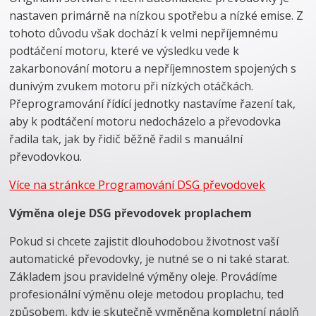
nastaven primárně na nízkou spotřebu a nízké emise. Z
tohoto důvodu však dochází k velmi nepříjemnému
podtáčení motoru, které ve výsledku vede k
zakarbonování motoru a nepříjemnostem spojených s
dunivým zvukem motoru při nízkých otáčkách.
Přeprogramování řídící jednotky nastavíme řazení tak,
aby k podtáčení motoru nedocházelo a převodovka
řadila tak, jak by řidič běžně řadil s manuální
převodovkou.
Více na stránkce Programování DSG převodovek
Výměna oleje DSG převodovek proplachem
Pokud si chcete zajistit dlouhodobou životnost vaší
automatické převodovky, je nutné se o ni také starat.
Základem jsou pravidelné výměny oleje. Provádíme
profesionální výměnu oleje metodou proplachu, ted
způsobem, kdy je skutečně vyměněna kompletní náplň