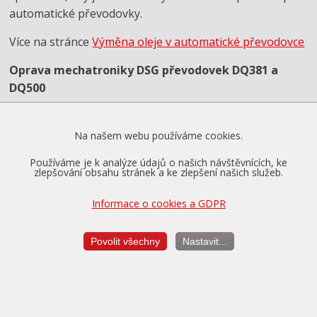
automatické převodovky.
Více na stránce
Výměna oleje v automatické převodovce
Oprava mechatroniky DSG převodovek DQ381 a
DQ500
Závada mechatroniky DSG převodovky týkající se
vadných snímačů tlaku spojky je poměrně častá,
Na našem webu používáme cookies.
mnohdy právě v důsledku nedostatečného servisu
Používáme je k analýze údajů o našich návštěvnících, ke
olejové náplně. Naštěstí jsme schopni i tento problém
zlepšování obsahu stránek a ke zlepšení našich služeb.
vyřešit výměnou snímačů tlaku přímo v mechatronice
Informace o cookies a GDPR
DSG.
Více na stránce
Oprava mechatronik DSG převodovek
Povolit všechny
Nastavit...
DQ381 a DQ500