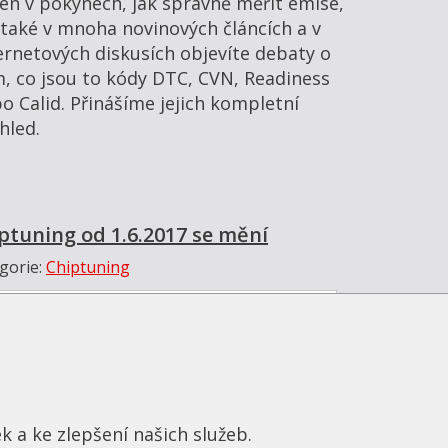
en v pokynech, jak správně měřit emise,
 také v mnoha novinových článcích a v
ernetových diskusích objevíte debaty o
, co jsou to kódy DTC, CVN, Readiness
o Calid. Přinášíme jejich kompletní
hled.
ptuning od 1.6.2017 se mění
gorie:
Chiptuning
k a ke zlepšení našich služeb.