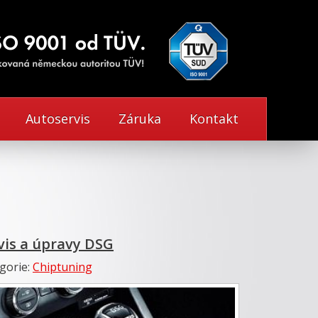
Autoservis
Záruka
Kontakt
vis a úpravy DSG
gorie:
Chiptuning