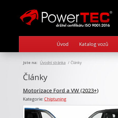
Úvod
Katalog vozů
Jste na:
Úvodní stránka
Články
Články
Motorizace Ford a VW (2023+)
Kategorie:
Chiptuning