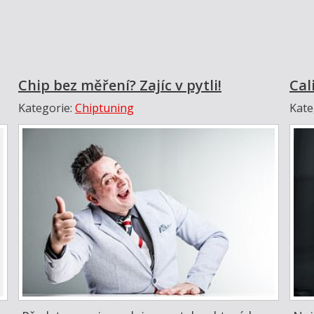
Chip bez měření? Zajíc v pytli!
Cal
Kategorie:
Chiptuning
Kate