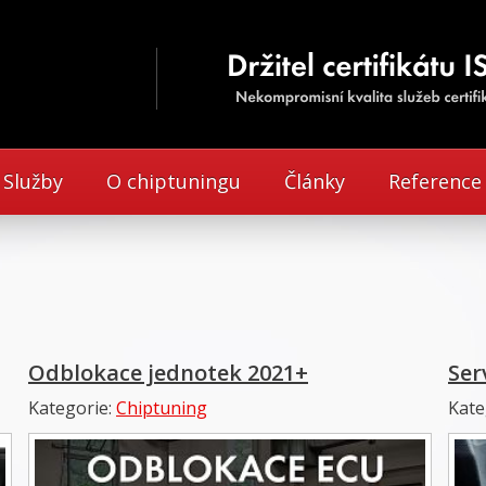
Služby
O chiptuningu
Články
Reference
Odblokace jednotek 2021+
Ser
Kategorie:
Chiptuning
Kate