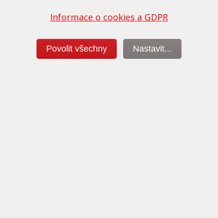
Informace o cookies a GDPR
Povolit všechny
Nastavit...
Nechce se vám čekat na úpravu v naší
Od 
í
vybavené čekárně? Nabízíme vám
56/
le
zapůjčení náhradního vozu po dobu
poz
úpravy. Můžete si tak své auto vyzvednout
při
třeba druhý den.
týk
pok
Chiptuning Delphi DCM6.2V
Vál
Kategorie:
Chiptuning
Kate