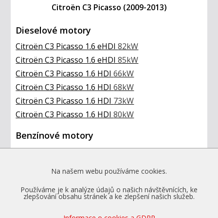
Citroën C3 Picasso (2009-2013)
Dieselové motory
Citroën C3 Picasso 1.6 eHDI
82kW
Citroën C3 Picasso 1.6 eHDI
85kW
Citroën C3 Picasso 1.6 HDI
66kW
Citroën C3 Picasso 1.6 HDI
68kW
Citroën C3 Picasso 1.6 HDI
73kW
Citroën C3 Picasso 1.6 HDI
80kW
Benzínové motory
Citroën C3 Picasso 1.4 VTi
70kW
Citroën C3 Picasso 1.6 VTI
88kW
Na našem webu používáme cookies.
Pokud jste nenašli značku vozu v seznamu,
Používáme je k analýze údajů o našich návštěvnících, ke
neznamená to, že ji neupravujeme.
zlepšování obsahu stránek a ke zlepšení našich služeb.
V tom případě nás
kontaktujte
.
Informace o cookies a GDPR