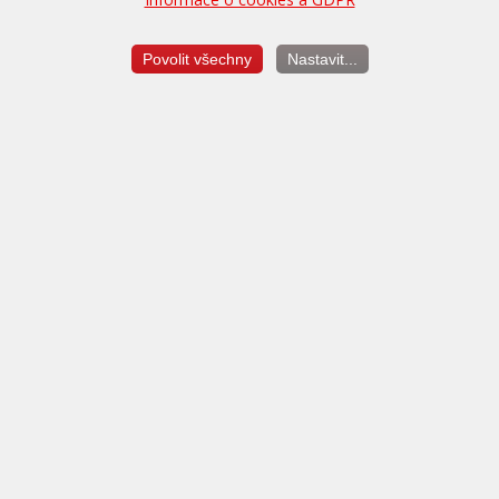
Povolit všechny
Nastavit...
Citroën C3 Picasso je MPV automobilky Citroën. Místo
řidiče nabízí periferní výhled, který je umožněn
trojdílným čelním sklem s úzkými sloupky, díky čemuž má
řidič přehled o celé silnici. S panoramatickou střechou
může celková prosklená plocha dosáhnout 4,52 m2.
Chiptuning se provádí především na naftových motorech
HDI.
zdroj: wikipedia
PowerTEC
®
- značkový chiptuning s. r. o.
Zemědělců 72, 273 02 Tuchlovice
IČO: 015 33 461 DIČ: CZ01533461
info@powertec.cz