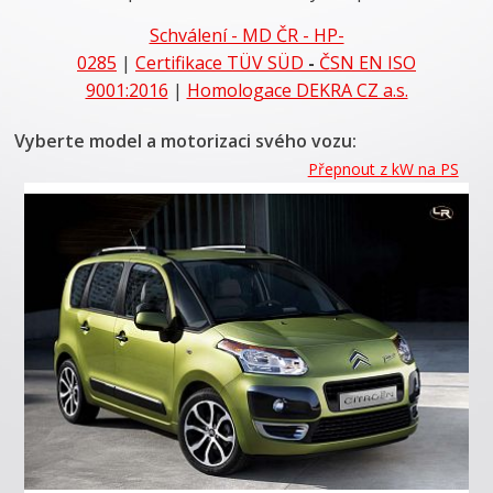
Schválení - MD ČR - HP-
0285
|
Certifikace
TÜV SÜD
-
ČSN EN ISO
9001:2016
|
Homologace DEKRA CZ a.s.
Vyberte model a motorizaci svého vozu:
Přepnout z kW na PS