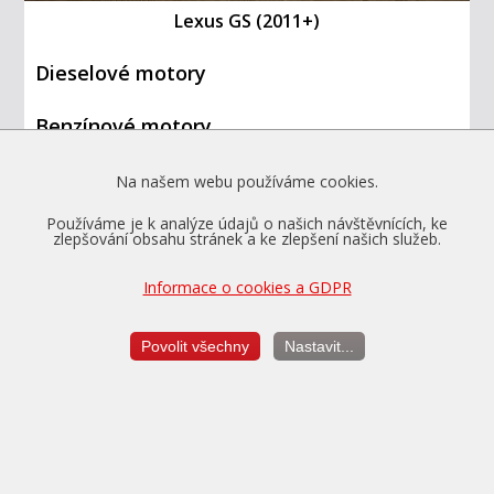
Lexus GS (2011+)
Dieselové motory
Benzínové motory
Lexus GS 250
154kW
Na našem webu používáme cookies.
Lexus GS 250
158kW
Lexus GS 350
228kW
Používáme je k analýze údajů o našich návštěvnících, ke
zlepšování obsahu stránek a ke zlepšení našich služeb.
Lexus GS 350
234kW
Informace o cookies a GDPR
Pokud jste nenašli značku vozu v seznamu,
neznamená to, že ji neupravujeme.
V tom případě nás
kontaktujte
.
Povolit všechny
Nastavit...
PowerTEC
®
- značkový chiptuning s. r. o.