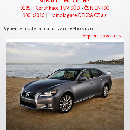
Schválení - MD ČR - HP-
0285
|
Certifikace
TÜV SÜD
-
ČSN EN ISO
9001:2016
|
Homologace DEKRA CZ a.s.
Vyberte model a motorizaci svého vozu:
Přepnout z kW na PS