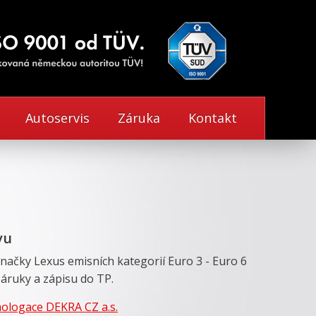
Autoservis
Záruka
Kontakt
vu
načky Lexus emisních kategorií Euro 3 - Euro 6
záruky a zápisu do TP.
logace DEKRA CZ a.s.