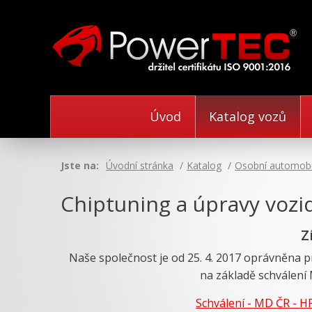
Úvod
Katalog vozů
Jste na:
Úvodní stránka
Katalog
Osobní automobi
Chiptuning a úpravy vozid
Z
Naše společnost je od 25. 4. 2017 oprávněna p
na základě schválení 
Schválení - MD ČR - H