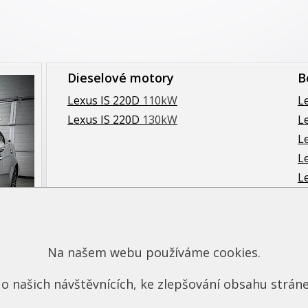
Dieselové motory
B
Lexus IS 220D
110kW
L
Lexus IS 220D
130kW
L
L
L
L
L
L
Na našem webu používáme cookies.
o našich návštěvnících, ke zlepšování obsahu stráne