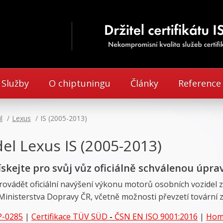
Služby
O chiptuningu
Články
Reference
l
Lexus
IS (2005-2013)
el Lexus IS (2005-2013)
ískejte pro svůj vůz oficiálně schválenou úpra
rovádět oficiální navýšení výkonu motorů osobních vozidel z
Ministerstva Dopravy ČR, včetně možnosti převzetí tovární 
P-0285
|
Certifikace
TÜV SÜD
-
ČSN EN ISO 9001:2016
|
Homo