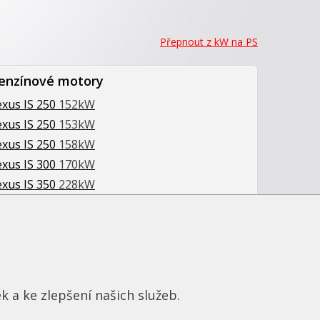
Přepnout z kW na PS
enzínové motory
exus IS 250
152kW
exus IS 250
153kW
exus IS 250
158kW
exus IS 300
170kW
exus IS 350
228kW
exus IS 350
234kW
exus IS F
311kW
k a ke zlepšení našich služeb.