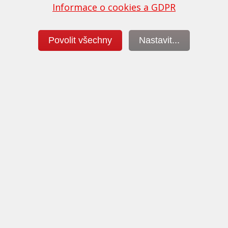
Informace o cookies a GDPR
u, neznamená to, že ji neupravujeme.
Povolit všechny
Nastavit...
Čištění filtrů DPF
Programování DSG převodovek
Reinstalace filtrů DPF
Schválení ministerstva dopravy
Obchodní podmínky a ochrana os. údajů
Nastavení cookies
 a obsah webu je duševním vlastnictvím firmy a jeho zneužití je nezáko
24. Copyright 2000 - 2024 PowerTEC® - značkový chiptuning. Všechna práv