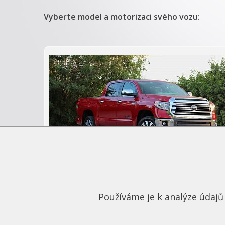
Vyberte model a motorizaci svého vozu:
Toyota Tundra (2015+)
Používáme je k analýze údajů 
Pokud jste nenašli značku vozu v seznam