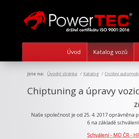
Úvod
Katalog vozů
Jste na:
Úvodní stránka
Katalog
Osobní automobi
Chiptuning a úpravy vozi
Z
Naše společnost je od 25. 4. 2017 oprávněna p
6 na základě schválení
Schválení - MD ČR - H