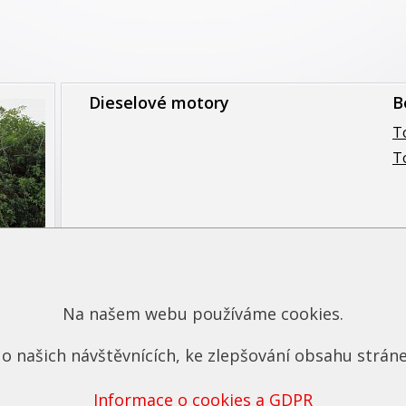
Dieselové motory
B
T
T
Na našem webu používáme cookies.
o našich návštěvnících, ke zlepšování obsahu stráne
Informace o cookies a GDPR
u, neznamená to, že ji neupravujeme.