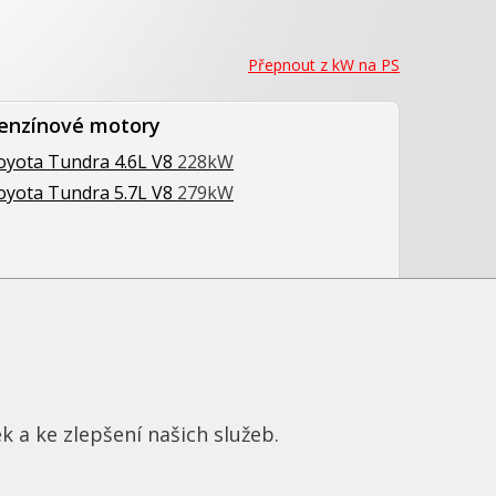
Přepnout z kW na PS
enzínové motory
oyota Tundra 4.6L V8
228kW
oyota Tundra 5.7L V8
279kW
k a ke zlepšení našich služeb.