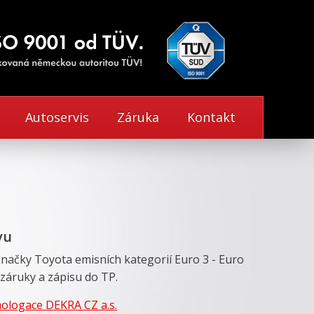
Autoservis
Záruka
Kontakt
vu
značky Toyota emisních kategorií Euro 3 - Euro
 záruky a zápisu do TP.
logace DEKRA CZ a.s.