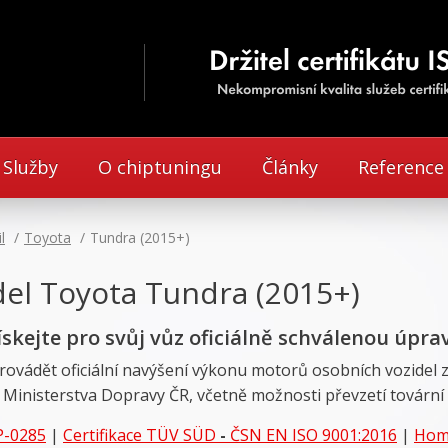
Služby
O chiptuningu
Články
Reference
l
Toyota
Tundra (2015+)
del Toyota Tundra (2015+)
ískejte pro svůj vůz oficiálně schválenou úpra
rovádět oficiální navýšení výkonu motorů osobních vozidel 
 Ministerstva Dopravy ČR, včetně možnosti převzetí tovární
P-0285
|
Certifikace
TÜV SÜD
-
ČSN EN ISO 9001:2016
|
Homo