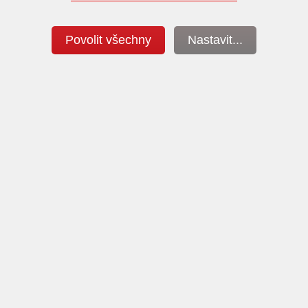
Povolit všechny
Nastavit...
Čištění filtrů DPF
Programování DSG převodovek
Reinstalace filtrů DPF
Schválení ministerstva dopravy
Obchodní podmínky a ochrana os. údajů
Nastavení cookies
 a obsah webu je duševním vlastnictvím firmy a jeho zneužití je nezáko
24. Copyright 2000 - 2024 PowerTEC® - značkový chiptuning. Všechna práv