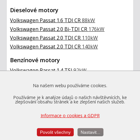
Dieselové motory
Volkswagen Passat 1.6 TDI CR
88kW
Volkswagen Passat 2.0 Bi-TDI CR
176kW
Volkswagen Passat 2.0 TDI CR
110kW
Volkswagen Passat 2.0 TDI CR
140kW
Benzínové motory
Volkswagen Passat 1.4 TSI
92kW
Volkswagen Passat 1.4 TSI
110kW
Na našem webu používáme cookies.
Volkswagen Passat 1.4 TSI
118kW
Volkswagen Passat 1.4 TSI GTE
160kW
Používáme je k analýze údajů o našich návštěvnících, ke
zlepšování obsahu stránek a ke zlepšení našich služeb.
Volkswagen Passat 1.5 TSI
110kW
Volkswagen Passat 1.8 TSI
132kW
Informace o cookies a GDPR
Volkswagen Passat 2.0 TSI
140kW
Volkswagen Passat 2.0 TSI
162kW
Povolit všechny
Nastavit...