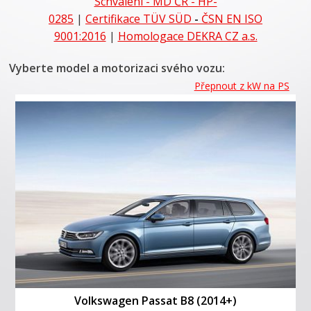
Schválení - MD ČR - HP-
0285
|
Certifikace
TÜV SÜD
-
ČSN EN ISO
9001:2016
|
Homologace DEKRA CZ a.s.
Vyberte model a motorizaci svého vozu:
Přepnout z kW na PS
Volkswagen Passat B8 (2014+)