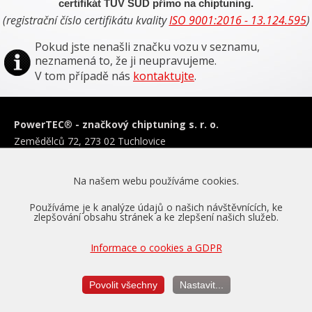
certifikát TÜV SÜD přímo na chiptuning.
(registrační číslo certifikátu kvality
ISO 9001:2016 - 13.124.595
)
Pokud jste nenašli značku vozu v seznamu,
neznamená to, že ji neupravujeme.
V tom případě nás
kontaktujte
.
PowerTEC
®
- značkový chiptuning s. r. o.
Zemědělců 72, 273 02 Tuchlovice
IČO: 015 33 461 DIČ: CZ01533461
info@powertec.cz
Na našem webu používáme cookies.
Infolinka:
+420
728 222 822
|
+420
720 640 640
Používáme je k analýze údajů o našich návštěvnících, ke
zlepšování obsahu stránek a ke zlepšení našich služeb.
Čištění filtrů DPF
Informace o cookies a GDPR
Programování DSG převodovek
Reinstalace filtrů DPF
Povolit všechny
Nastavit...
Schválení ministerstva dopravy
Obchodní podmínky a ochrana os. údajů