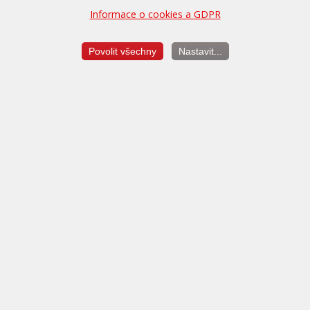
Informace o cookies a GDPR
400,-
Zapůjčení náhradního vozu po dobu úpravy (max. 24 hodin)
Povolit všechny
Nastavit...
Konfigurace doplňkových služeb
Balíček V.I.P. služeb
500,-
Pojištění ztráty úpravy, diagnostika a další služby až na 5 let
zdarma.
Více...
Dekarbonizace motoru
4.290,-
Profesionální čištění vstřikovačů a palivové soustavy ProTec.
Více...
Rekapitulace objednávky: