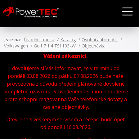
Jste na:
Úvodní stránka
Katalog
Osobní automobil
Volkswagen
Golf 7 1.4 TSI 103kW
Objednávka
Vážení zákazníci,
dovolujeme si Vás informovat, že v termínu od
pondělí 03.08.2026 do pátku 07.08.2026 bude naše
provozovna z důvodu předem plánované dovolené
kompletně uzavřena. V uvedeném termínu nebudeme
proto schopni reagovat na Vaše telefonické dotazy a
zaslané objednávky.
Otevřeno s veškerým servisem a recepcí bude opět
od pondělí 10.08.2026.