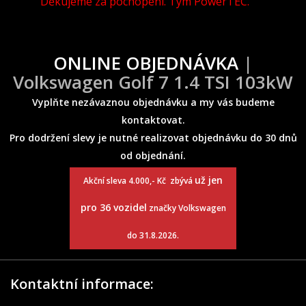
Děkujeme za pochopení. Tým PowerTEC.
ONLINE OBJEDNÁVKA
|
Volkswagen Golf 7 1.4 TSI 103kW
Vyplňte nezávaznou objednávku a my vás budeme
kontaktovat.
Pro dodržení slevy je nutné realizovat objednávku do 30 dnů
od objednání.
už jen
Akční sleva 4.000,- Kč zbývá
pro 36 vozidel
značky Volkswagen
do 31.8.2026.
Kontaktní informace: