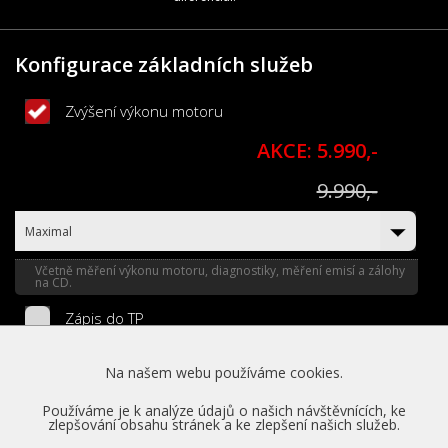
Konfigurace základních služeb
Zvýšení výkonu motoru
AKCE: 5.990,-
9.990,-
Maximal
Včetně měření výkonu motoru, diagnostiky, měření emisí a zálohy
na CD.
Zápis do TP
1.990,-
Na našem webu používáme cookies.
Legalizace úpravy do 20 % nárůstu výkonu oficiálním zápisem do
TP.
Používáme je k analýze údajů o našich návštěvnících, ke
zlepšování obsahu stránek a ke zlepšení našich služeb.
Zapůjčení náhradního vozu