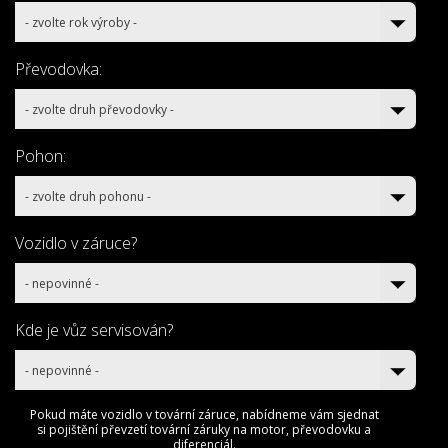
- zvolte rok výroby -
Převodovka:
- zvolte druh převodovky -
Pohon:
- zvolte druh pohonu -
Vozidlo v záruce?
- nepovinné -
Kde je vůz servisován?
- nepovinné -
Pokud máte vozidlo v tovární záruce, nabídneme vám sjednat
si pojištění převzetí tovární záruky na motor, převodovku a
diferenciál.