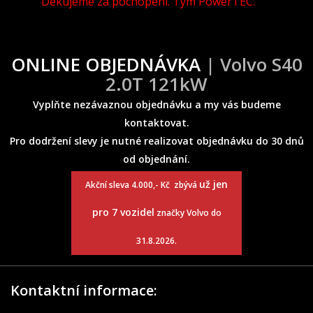
Děkujeme za pochopení. Tým PowerTEC.
ONLINE OBJEDNÁVKA
| Volvo S40
2.0T 121kW
Vyplňte nezávaznou objednávku a my vás budeme
kontaktovat.
Pro dodržení slevy je nutné realizovat objednávku do 30 dnů
od objednání.
už jen
Akční sleva 4.000,- Kč zbývá
pro 7 vozidel
značky Volvo do
31.8.2026.
Kontaktní informace: