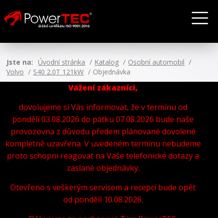
Jste na:
Úvodní stránka
Katalog
Osobní automobil
Volvo
S40 2.0T 121kW
Objednávka
Vážení zákazníci,
dovolujeme si Vás informovat, že v termínu od
pondělí 03.08.2026 do pátku 07.08.2026 bude naše
provozovna z důvodu předem plánované dovolené
kompletně uzavřena. V uvedeném termínu nebudeme
proto schopni reagovat na Vaše telefonické dotazy a
zaslané objednávky.
Otevřeno s veškerým servisem a recepcí bude opět
od pondělí 10.08.2026.