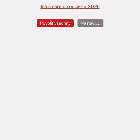
Informace o cookies a GDPR
400,-
Zapůjčení náhradního vozu po dobu úpravy (max. 24 hodin)
Povolit všechny
Nastavit...
Konfigurace doplňkových služeb
Balíček V.I.P. služeb
500,-
Pojištění ztráty úpravy, diagnostika a další služby až na 5 let
zdarma.
Více...
Dekarbonizace motoru
4.290,-
Profesionální čištění vstřikovačů a palivové soustavy ProTec.
Více...
Rekapitulace objednávky: