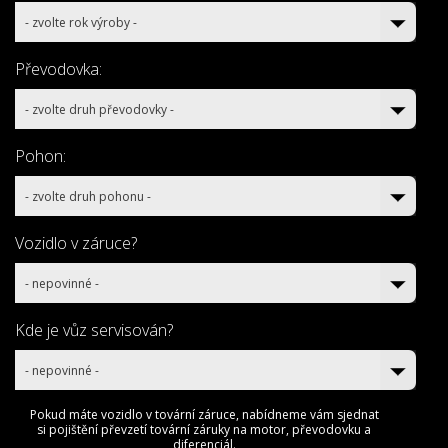
- zvolte rok výroby -
Převodovka:
- zvolte druh převodovky -
Pohon:
- zvolte druh pohonu -
Vozidlo v záruce?
- nepovinné -
Kde je vůz servisován?
- nepovinné -
Pokud máte vozidlo v tovární záruce, nabídneme vám sjednat
si pojištění převzetí tovární záruky na motor, převodovku a
diferenciál.