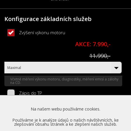
Konfigurace základních služeb
Zvýšení výkonu motoru
AKCE: 7.990,-
11.990,-
Maximal
Včetně měření výkonu motoru, diagnostiky, měření emisí a zálohy
na CD.
Zápis do TP
1.990,-
Na našem webu používáme cookies.
Legalizace úpravy do 20 % nárůstu výkonu oficiálním zápisem do
TP.
Používáme je k analýze údajů o našich návštěvnících, ke
zlepšování obsahu stránek a ke zlepšení našich služeb.
Zapůjčení náhradního vozu