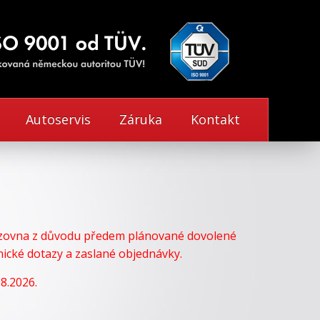
Autoservis
Záruka
Kontakt
vozovna z důvodu předem plánované dovolené
cké dotazy a zaslané objednávky.
8.2026.