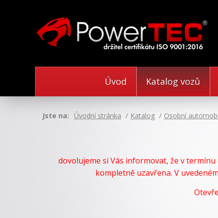
Úvod
Katalog vozů
Jste na:
Úvodní stránka
Katalog
Osobní automobi
dovolujeme si Vás informovat, že v termín
kompletně uzavřena. V uvedeném 
Otevře