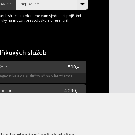
sován?
- nepovinné -
ární záruce, nabídneme vám sjednat si pojištění
áruky na motor, převodovku a diferenciál.
lňkových služeb
užeb
500,-
iagnostika a další služby až na 5 let zdarma.
 motoru
4.290,-
řikovačů a palivové soustavy ProTec.
Více...