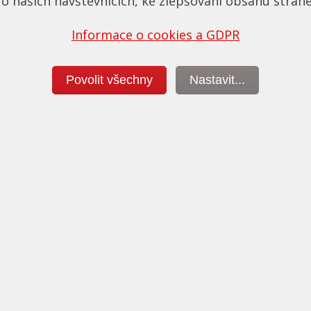
o našich návštěvnících, ke zlepšování obsahu stráne
Informace o cookies a GDPR
Povolit všechny
Nastavit...
Vaše dotazy a poznámky:
10.990,-
0,-
-4.000,-
6.990,-
ční
eslání.