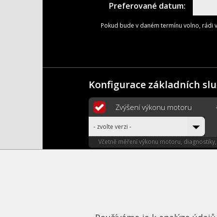
Preferované datum:
Pokud bude v daném termínu volno, rádi 
Konfigurace základních sl
Zvýšení výkonu motoru
- zvolte verzi -
Včetně měření výkonu motoru, diagnostiky,
Zápis do TP
Legalizace úpravy do 20 % nárůstu výkonu 
Zapůjčení náhradního vozu
Zapůjčení náhradního vozu po dobu úpravy