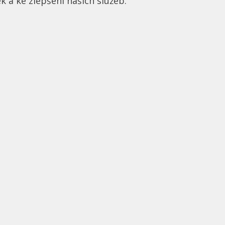
k a ke zlepšení našich služeb.