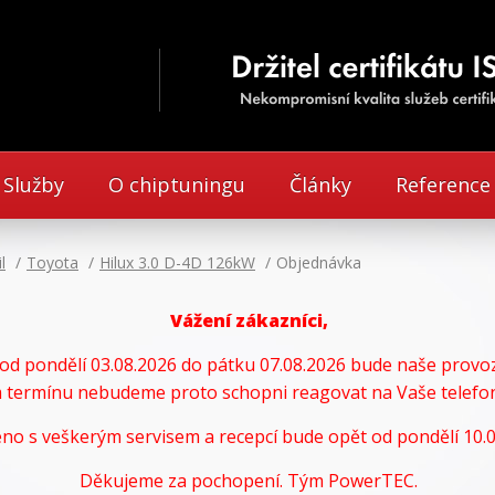
Služby
O chiptuningu
Články
Reference
l
Toyota
Hilux 3.0 D-4D 126kW
Objednávka
Vážení zákazníci,
u od pondělí 03.08.2026 do pátku 07.08.2026 bude naše pro
termínu nebudeme proto schopni reagovat na Vaše telefoni
no s veškerým servisem a recepcí bude opět od pondělí 10.0
Děkujeme za pochopení. Tým PowerTEC.