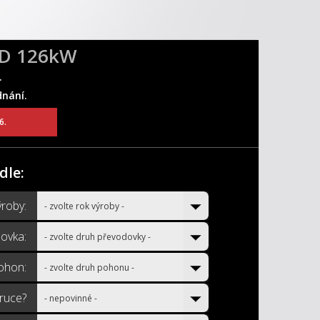
4D 126kW
.
dnání.
6.
dle:
ýroby:
- zvolte rok výroby -
ovka:
- zvolte druh převodovky -
ohon:
- zvolte druh pohonu -
áruce?
- nepovinné -