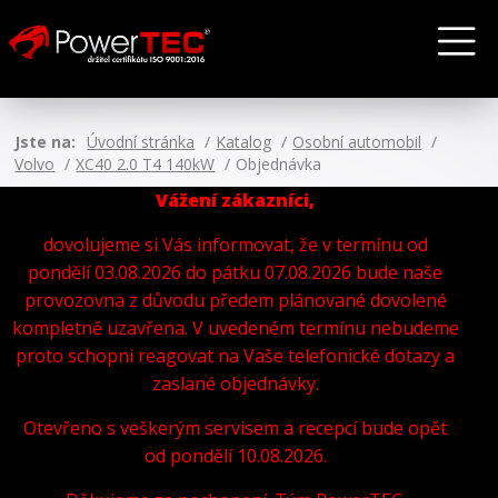
Jste na:
Úvodní stránka
Katalog
Osobní automobil
Volvo
XC40 2.0 T4 140kW
Objednávka
Vážení zákazníci,
dovolujeme si Vás informovat, že v termínu od
pondělí 03.08.2026 do pátku 07.08.2026 bude naše
provozovna z důvodu předem plánované dovolené
kompletně uzavřena. V uvedeném termínu nebudeme
proto schopni reagovat na Vaše telefonické dotazy a
zaslané objednávky.
Otevřeno s veškerým servisem a recepcí bude opět
od pondělí 10.08.2026.