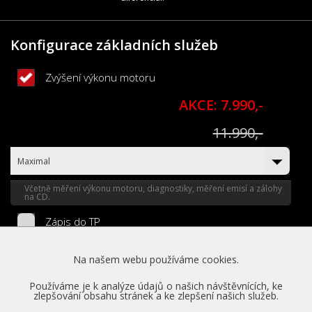
Konfigurace základních služeb
Zvýšení výkonu motoru
AKCE: 7.990,-
11.990,-
Maximal
Včetně měření výkonu motoru, diagnostiky, měření emisí a zálohy
na CD.
Zápis do TP
1.990,-
Na našem webu používáme cookies.
Legalizace úpravy do 20 % nárůstu výkonu oficiálním zápisem do
TP.
Používáme je k analýze údajů o našich návštěvnících, ke
zlepšování obsahu stránek a ke zlepšení našich služeb.
Zapůjčení náhradního vozu