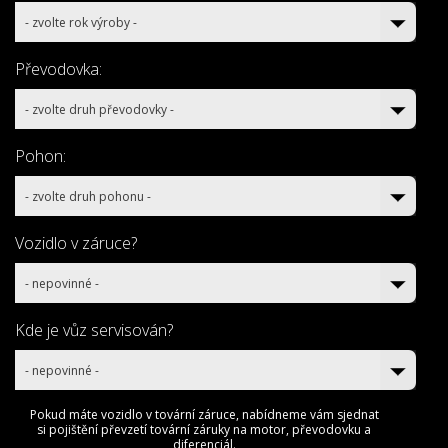
- zvolte rok výroby -
Převodovka:
- zvolte druh převodovky -
Pohon:
- zvolte druh pohonu -
Vozidlo v záruce?
- nepovinné -
Kde je vůz servisován?
- nepovinné -
Pokud máte vozidlo v tovární záruce, nabídneme vám sjednat
si pojištění převzetí tovární záruky na motor, převodovku a
diferenciál.