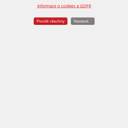
Informace o cookies a GDPR
400,-
Zapůjčení náhradního vozu po dobu úpravy (max. 24 hodin)
Povolit všechny
Nastavit...
Konfigurace doplňkových služeb
Balíček V.I.P. služeb
500,-
Pojištění ztráty úpravy, diagnostika a další služby až na 5 let
zdarma.
Více...
Dekarbonizace motoru
4.290,-
Profesionální čištění vstřikovačů a palivové soustavy ProTec.
Více...
Rekapitulace objednávky: