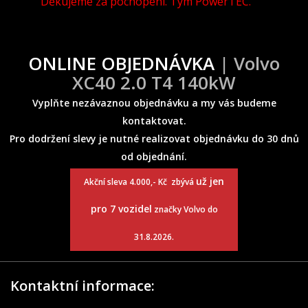
Děkujeme za pochopení. Tým PowerTEC.
ONLINE OBJEDNÁVKA
| Volvo
XC40 2.0 T4 140kW
Vyplňte nezávaznou objednávku a my vás budeme
kontaktovat.
Pro dodržení slevy je nutné realizovat objednávku do 30 dnů
od objednání.
už jen
Akční sleva 4.000,- Kč zbývá
pro 7 vozidel
značky Volvo do
31.8.2026.
Kontaktní informace: