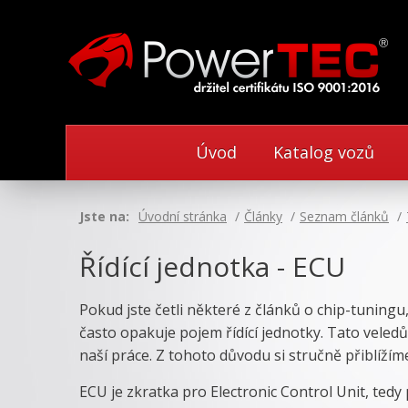
Úvod
Katalog vozů
Jste na:
Úvodní stránka
Články
Seznam článků
Řídící jednotka - ECU
Pokud jste četli některé z článků o chip-tuningu, t
často opakuje pojem řídící jednotky. Tato veled
naší práce. Z tohoto důvodu si stručně přiblížíme 
ECU je zkratka pro Electronic Control Unit, tedy 