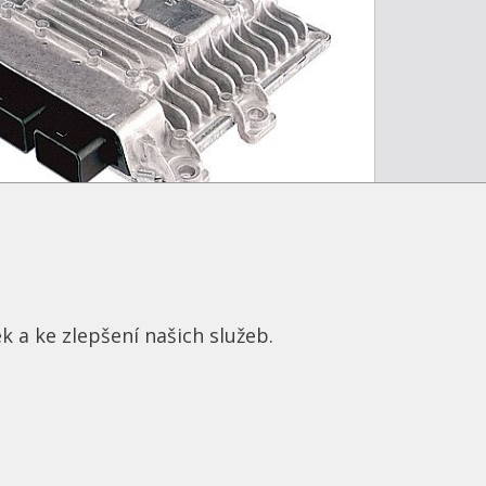
zdělena na sběrnice propojující jednotky řídící
 chip-tuningová společnost. Konkrétně se
k a ke zlepšení našich služeb.
aly vašim představám.