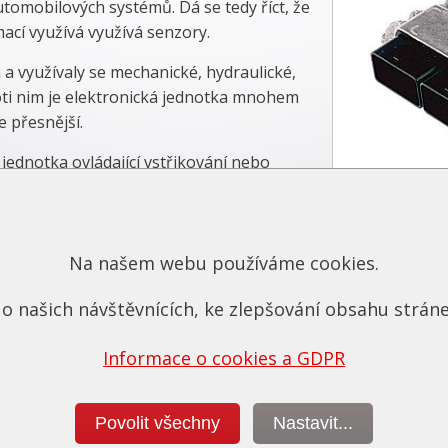
utomobilových systémů. Dá se tedy říct, že
ací využívá využívá senzory.
 a využívaly se mechanické, hydraulické,
oti nim je elektronická jednotka mnohem
je přesnější.
í jednotka ovládající vstřikování nebo
mnohem více a jsou rozmístěny po celém
e nepracuje odděleně od ostatních
 a tvoří síť. Komunikují po sběrnici, přičemž síť je často ro
diče.
Na našem webu používáme cookies.
í většinu funkcí vozu. A právě tento software
modifikuje
naše
o našich návštěvnících, ke zlepšování obsahu stráne
, kterou upravujeme tak, aby jízdní vlasnosti vozu odpovíd
Informace o cookies a GDPR
Povolit všechny
Nastavit...