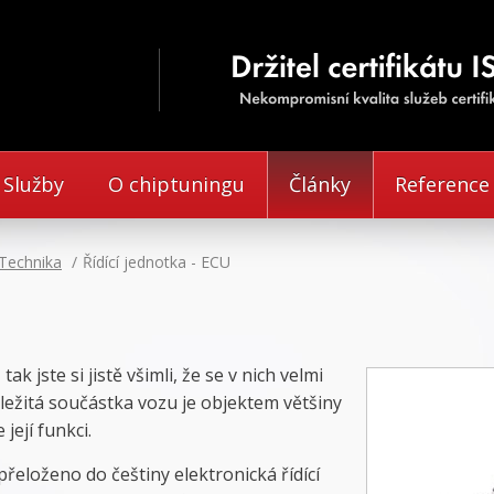
Služby
O chiptuningu
Články
Reference
Technika
Řídící jednotka - ECU
ak jste si jistě všimli, že se v nich velmi
ůležitá součástka vozu je objektem většiny
její funkci.
přeloženo do češtiny elektronická řídící