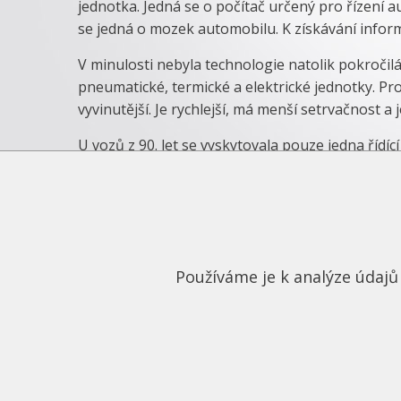
jednotka. Jedná se o počítač určený pro řízení a
se jedná o mozek automobilu. K získávání inform
V minulosti nebyla technologie natolik pokročilá
pneumatické, termické a elektrické jednotky. Pr
vyvinutější. Je rychlejší, má menší setrvačnost a 
U vozů z 90. let se vyskytovala pouze jedna řídíc
zapalování motoru. V dnešní době je jednotek 
voze. Každá jednotka spravuje určité funkce, al
jednotek. Všechny jsou totiž mezi sebou propojeny
pohyb vozidla, komfort řidiče a informace pro ři
Chování jednotek je řízeno softwarem, který říd
Používáme je k analýze údajů 
zabýváme řídící jednotkou spravující běh motoru