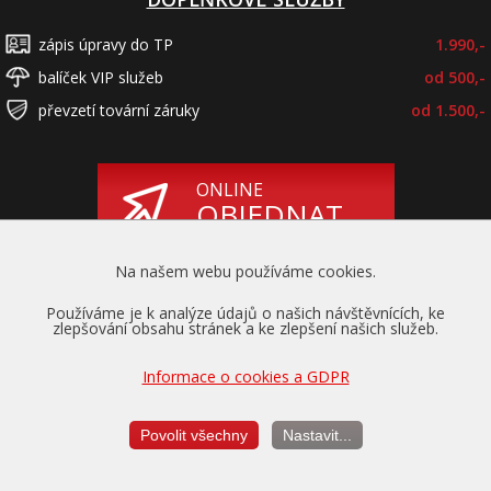
zápis úpravy do TP
1.990,-
balíček VIP služeb
od 500,-
převzetí tovární záruky
od 1.500,-
ONLINE
OBJEDNAT
Na našem webu používáme cookies.
Používáme je k analýze údajů o našich návštěvnících, ke
zlepšování obsahu stránek a ke zlepšení našich služeb.
Informace o cookies a GDPR
Převzetí záruky
na motor a převodovku
Povolit všechny
Nastavit...