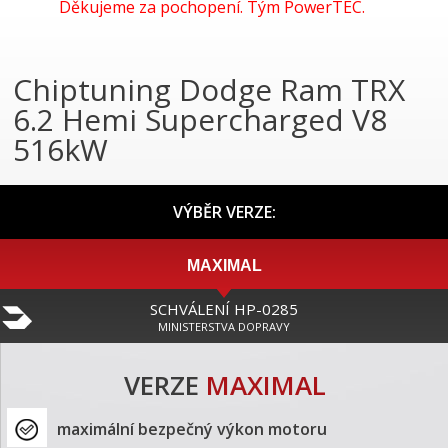
Děkujeme za pochopení. Tým PowerTEC.
Chiptuning Dodge Ram TRX
6.2 Hemi Supercharged V8
516kW
VÝBĚR VERZE:
MAXIMAL
SCHVÁLENÍ HP-0285
MINISTERSTVA DOPRAVY
VERZE
MAXIMAL
maximální bezpečný výkon motoru