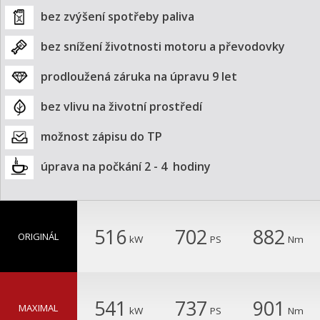
bez zvýšení spotřeby paliva
bez snížení životnosti motoru a převodovky
prodloužená záruka na úpravu 9 let
bez vlivu na životní prostředí
možnost zápisu do TP
úprava na počkání 2 - 4  hodiny
516
702
882
ORIGINÁL
kW
PS
Nm
541
737
901
MAXIMAL
kW
PS
Nm