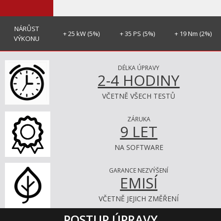
NÁRŮST
+ 25 kW (5%)
+ 35 PS (5%)
+ 19 Nm (2%)
VÝKONU
DÉLKA ÚPRAVY
2-4 HODINY
VČETNĚ VŠECH TESTŮ
ZÁRUKA
9 LET
NA SOFTWARE
GARANCE NEZVÝŠENÍ
EMISÍ
VČETNĚ JEJICH ZMĚŘENÍ
POSTUP ÚPRAVY