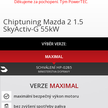
Děkujeme za pochopení. Tým PowerTEC.
Chiptuning Mazda 2 1.5
SkyActiv-G 55kW
VÝBĚR VERZE:
MAXIMAL
SCHVÁLENÍ HP-0285
MINISTERSTVA DOPRAVY
VERZE
MAXIMAL
maximální bezpečný výkon motoru
bez zvýšení spotřeby paliva