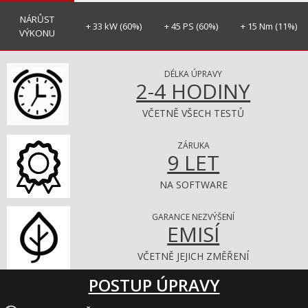
NÁRŮST
+ 33 kW (60%)
+ 45 PS (60%)
+ 15 Nm (11%)
VÝKONU
DÉLKA ÚPRAVY
2-4 HODINY
VČETNĚ VŠECH TESTŮ
ZÁRUKA
9 LET
NA SOFTWARE
GARANCE NEZVÝŠENÍ
EMISÍ
VČETNĚ JEJICH ZMĚŘENÍ
POSTUP ÚPRAVY