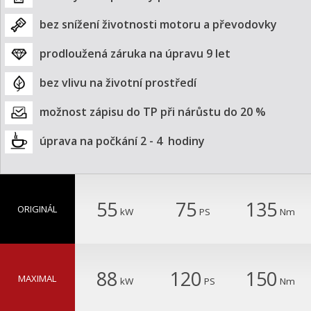
bez snížení životnosti motoru a převodovky
prodloužená záruka na úpravu 9 let
bez vlivu na životní prostředí
možnost zápisu do TP při nárůstu do 20 %
úprava na počkání 2 - 4  hodiny
55
75
135
ORIGINÁL
kW
PS
Nm
88
120
150
MAXIMAL
kW
PS
Nm