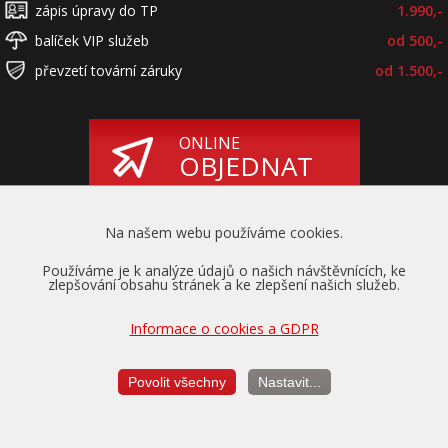
zápis úpravy do TP
1.990,-
balíček VIP služeb
od 500,-
převzetí tovární záruky
od 1.500,-
ONLINE
OBJEDNAT
Na našem webu používáme cookies.
Používáme je k analýze údajů o našich návštěvnících, ke
zlepšování obsahu stránek a ke zlepšení našich služeb.
Informace o cookies a GDPR
Převzetí záruky
na motor a převodovku
Povolit všechny
Nastavit...