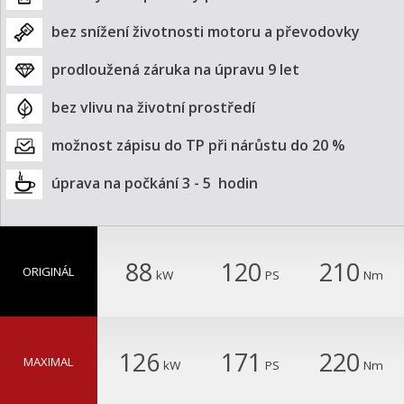
bez snížení životnosti motoru a převodovky
prodloužená záruka na úpravu 9 let
bez vlivu na životní prostředí
možnost zápisu do TP při nárůstu do 20 %
úprava na počkání 3 - 5  hodin
88
120
210
ORIGINÁL
kW
PS
Nm
126
171
220
MAXIMAL
kW
PS
Nm