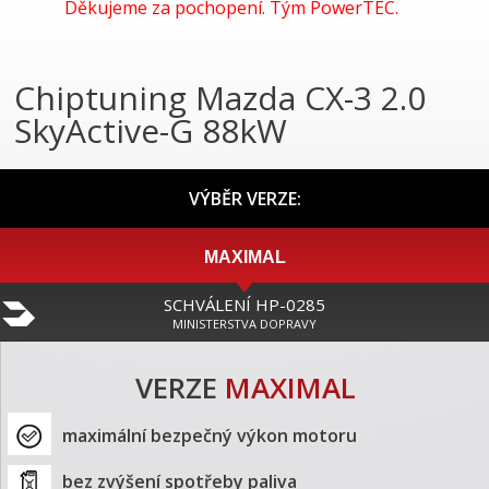
Děkujeme za pochopení. Tým PowerTEC.
Chiptuning Mazda CX-3 2.0
SkyActive-G 88kW
VÝBĚR VERZE:
MAXIMAL
SCHVÁLENÍ HP-0285
MINISTERSTVA DOPRAVY
VERZE
MAXIMAL
maximální bezpečný výkon motoru
bez zvýšení spotřeby paliva