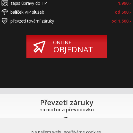
zápis úpravy do TP
1.990,-
balíček VIP služeb
od 500,-
převzetí tovární záruky
od 1.500,-
ONLINE
OBJEDNAT
Převzetí záruky
na motor a převodovku
Na našem webu používáme cookies.