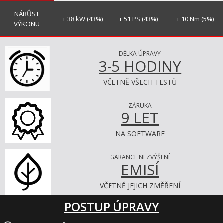
NÁRŮST
+ 38 kW (43%)
+ 51 PS (43%)
+ 10 Nm (5%)
VÝKONU
DÉLKA ÚPRAVY
3-5 HODINY
VČETNĚ VŠECH TESTŮ
ZÁRUKA
9 LET
NA SOFTWARE
GARANCE NEZVÝŠENÍ
EMISÍ
VČETNĚ JEJICH ZMĚŘENÍ
POSTUP ÚPRAVY