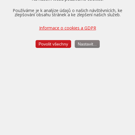
Používáme je k analýze údajů o našich návštěvnících, ke
zlepšování obsahu stránek a ke zlepšení našich služeb.
Informace o cookies a GDPR
Pro vozidla v záruce nabízíme převzetí tovární záruky na
motor, převodovku a diferenciál až na dobu 5 let a do výše
Povolit všechny
Nastavit...
150.000 km.
Více o zárukách...
Měření výkonu
je vždy v ceně úpravy