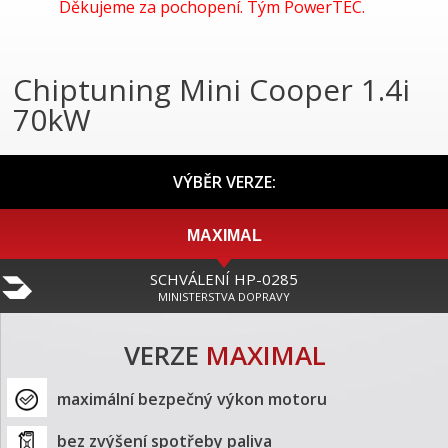
Děkujeme za pochopení. Tým PowerTEC.
Chiptuning Mini Cooper 1.4i
70kW
VÝBĚR VERZE:
MAXIMAL
SCHVÁLENÍ HP-0285
MINISTERSTVA DOPRAVY
VERZE
MAXIMAL
maximální bezpečný výkon motoru
bez zvýšení spotřeby paliva