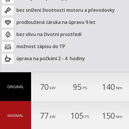
bez snížení životnosti motoru a převodovky
prodloužená záruka na úpravu 9 let
bez vlivu na životní prostředí
možnost zápisu do TP
úprava na počkání 2 - 4  hodiny
70
95
140
ORIGINÁL
kW
PS
Nm
77
105
150
MAXIMAL
kW
PS
Nm