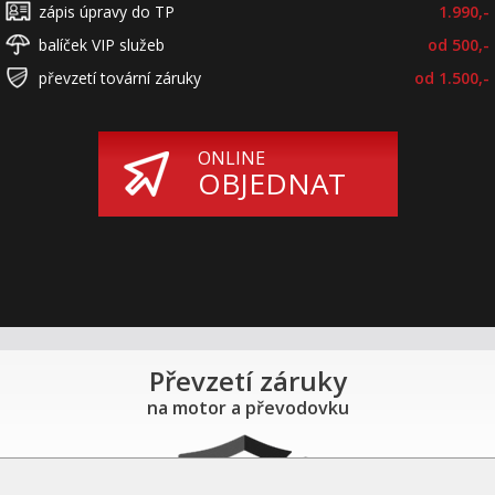
zápis úpravy do TP
1.990,-
balíček VIP služeb
od 500,-
převzetí tovární záruky
od 1.500,-
ONLINE
OBJEDNAT
Převzetí záruky
na motor a převodovku