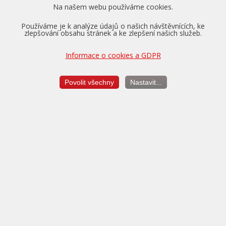
Na našem webu používáme cookies.
Používáme je k analýze údajů o našich návštěvnících, ke
zlepšování obsahu stránek a ke zlepšení našich služeb.
Informace o cookies a GDPR
Pro vozidla v záruce nabízíme převzetí tovární záruky na
motor, převodovku a diferenciál až na dobu 5 let a do výše
150.000 km.
Povolit všechny
Nastavit...
Více o zárukách...
Měření výkonu
je vždy v ceně úpravy