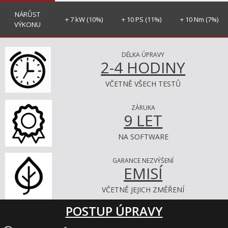
NÁRŮST
+ 7 kW (10%)
+ 10 PS (11%)
+ 10 Nm (7%)
VÝKONU
DÉLKA ÚPRAVY
2-4 HODINY
VČETNĚ VŠECH TESTŮ
ZÁRUKA
9 LET
NA SOFTWARE
GARANCE NEZVÝŠENÍ
EMISÍ
VČETNĚ JEJICH ZMĚŘENÍ
POSTUP ÚPRAVY