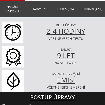
NÁRŮST
+ 14 kW (9%)
+ 19 PS (9%)
+ 100 Nm (42%)
VÝKONU
DÉLKA ÚPRAVY
2-4 HODINY
VČETNĚ VŠECH TESTŮ
ZÁRUKA
9 LET
NA SOFTWARE
GARANCE NEZVÝŠENÍ
EMISÍ
VČETNĚ JEJICH ZMĚŘENÍ
POSTUP ÚPRAVY