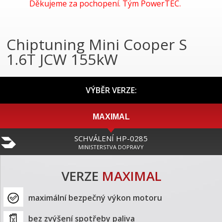
Děkujeme za pochopení. Tým PowerTEC.
Chiptuning Mini Cooper S
1.6T JCW 155kW
VÝBĚR VERZE:
MAXIMAL
SCHVÁLENÍ HP-0285
MINISTERSTVA DOPRAVY
VERZE
MAXIMAL
maximální bezpečný výkon motoru
bez zvýšení spotřeby paliva