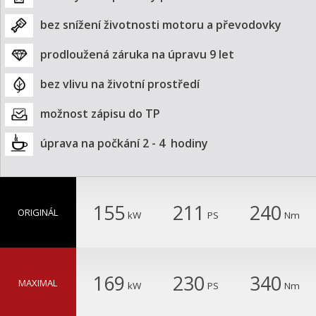
bez snížení životnosti motoru a převodovky
prodloužená záruka na úpravu 9 let
bez vlivu na životní prostředí
možnost zápisu do TP
úprava na počkání 2 - 4  hodiny
155
211
240
ORIGINÁL
kW
PS
Nm
169
230
340
MAXIMAL
kW
PS
Nm