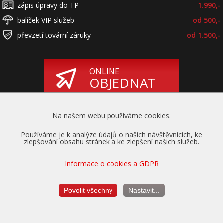
zápis úpravy do TP
1.990,-
balíček VIP služeb
od 500,-
převzetí tovární záruky
od 1.500,-
ONLINE
OBJEDNAT
Na našem webu používáme cookies.
Používáme je k analýze údajů o našich návštěvnících, ke
zlepšování obsahu stránek a ke zlepšení našich služeb.
Informace o cookies a GDPR
Převzetí záruky
na motor a převodovku
Povolit všechny
Nastavit...