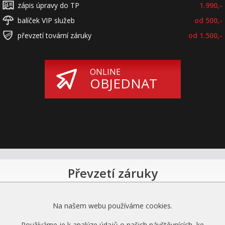
zápis úpravy do TP
1.990,-
balíček VIP služeb
od 500,-
převzetí tovární záruky
od 1.500,-
ONLINE
OBJEDNAT
Převzetí záruky
na motor a převodovku
Na našem webu používáme cookies.
Používáme je k analýze údajů o našich návštěvnících, ke