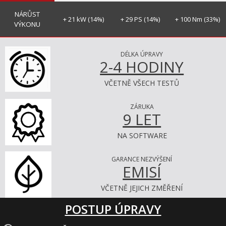
NÁRŮST
+ 21 kW (14%)
+ 29 PS (14%)
+ 100 Nm (33%)
VÝKONU
DÉLKA ÚPRAVY
2-4 HODINY
VČETNĚ VŠECH TESTŮ
ZÁRUKA
9 LET
NA SOFTWARE
GARANCE NEZVÝŠENÍ
EMISÍ
VČETNĚ JEJICH ZMĚŘENÍ
POSTUP ÚPRAVY