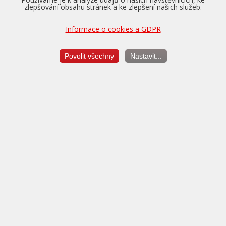
zlepšování obsahu stránek a ke zlepšení našich služeb.
Informace o cookies a GDPR
Pro vozidla v záruce nabízíme převzetí tovární záruky na
Povolit všechny
Nastavit...
motor, převodovku a diferenciál až na dobu 5 let a do výše
150.000 km.
Více o zárukách...
Měření výkonu
je vždy v ceně úpravy