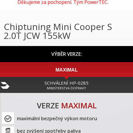
Děkujeme za pochopení. Tým PowerTEC.
Chiptuning Mini Cooper S
2.0T JCW 155kW
VÝBĚR VERZE:
MAXIMAL
SCHVÁLENÍ HP-0285
MINISTERSTVA DOPRAVY
VERZE
MAXIMAL
maximální bezpečný výkon motoru
bez zvýšení spotřeby paliva