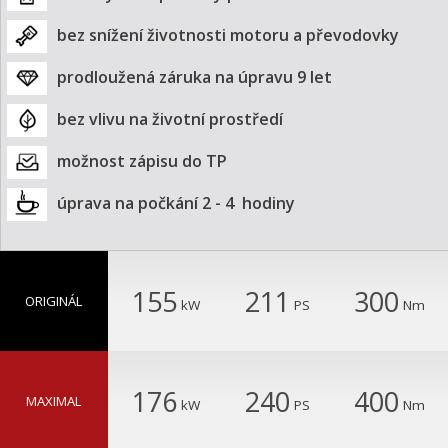
bez snížení životnosti motoru a převodovky
prodloužená záruka na úpravu 9 let
bez vlivu na životní prostředí
možnost zápisu do TP
úprava na počkání 2 - 4  hodiny
155
211
300
ORIGINÁL
kW
PS
Nm
176
240
400
MAXIMAL
kW
PS
Nm