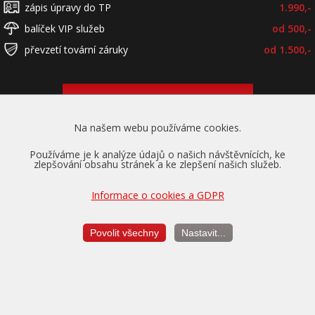
zápis úpravy do TP
1.990,-
balíček VIP služeb
od 500,-
převzetí tovární záruky
od 1.500,-
ONLINE
OBJEDNAT
Na našem webu používáme cookies.
Používáme je k analýze údajů o našich návštěvnících, ke
zlepšování obsahu stránek a ke zlepšení našich služeb.
Informace o cookies a GDPR
Povolit všechny
Nastavit...
Převzetí záruky
na motor a převodovku