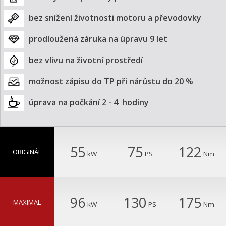
bez snížení životnosti motoru a převodovky
prodloužená záruka na úpravu 9 let
bez vlivu na životní prostředí
možnost zápisu do TP při nárůstu do 20 %
úprava na počkání 2 - 4  hodiny
55
75
122
ORIGINÁL
kW
PS
Nm
96
130
175
MAXIMAL
kW
PS
Nm