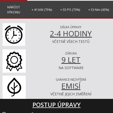
NÁRŮST
+ 41 kW (75%)
+ 55 PS (73%)
+ 53 Nm (43%)
VÝKONU
DÉLKA ÚPRAVY
2-4 HODINY
VČETNĚ VŠECH TESTŮ
ZÁRUKA
9 LET
NA SOFTWARE
GARANCE NEZVÝŠENÍ
EMISÍ
VČETNĚ JEJICH ZMĚŘENÍ
POSTUP ÚPRAVY