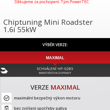
Děkujeme za pochopení. Tým PowerTEC.
Chiptuning Mini Roadster
1.6i 55kW
VÝBĚR VERZE:
MAXIMAL
SCHVÁLENÍ HP-0285
MINISTERSTVA DOPRAVY
VERZE
MAXIMAL
maximální bezpečný výkon motoru
bez zvýšení spotřeby paliva