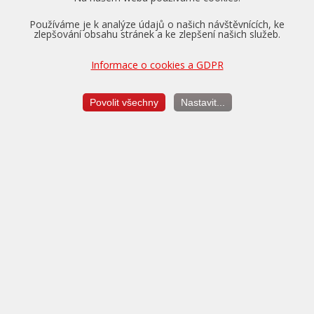
Používáme je k analýze údajů o našich návštěvnících, ke
zlepšování obsahu stránek a ke zlepšení našich služeb.
Informace o cookies a GDPR
Pro vozidla v záruce nabízíme převzetí tovární záruky na
motor, převodovku a diferenciál až na dobu 5 let a do výše
Povolit všechny
Nastavit...
150.000 km.
Více o zárukách...
Měření výkonu
je vždy v ceně úpravy