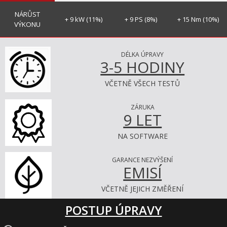
NÁRŮST
+ 9 kW (11%)
+ 9 PS (8%)
+ 15 Nm (10%)
VÝKONU
DÉLKA ÚPRAVY
3-5 HODINY
VČETNĚ VŠECH TESTŮ
ZÁRUKA
9 LET
NA SOFTWARE
GARANCE NEZVÝŠENÍ
EMISÍ
VČETNĚ JEJICH ZMĚŘENÍ
POSTUP ÚPRAVY