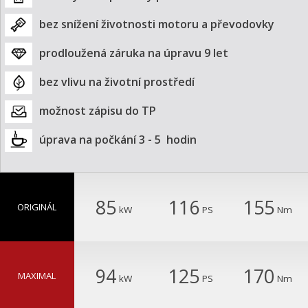
bez snížení životnosti motoru a převodovky
prodloužená záruka na úpravu 9 let
bez vlivu na životní prostředí
možnost zápisu do TP
úprava na počkání 3 - 5  hodin
85
116
155
ORIGINÁL
kW
PS
Nm
94
125
170
MAXIMAL
kW
PS
Nm