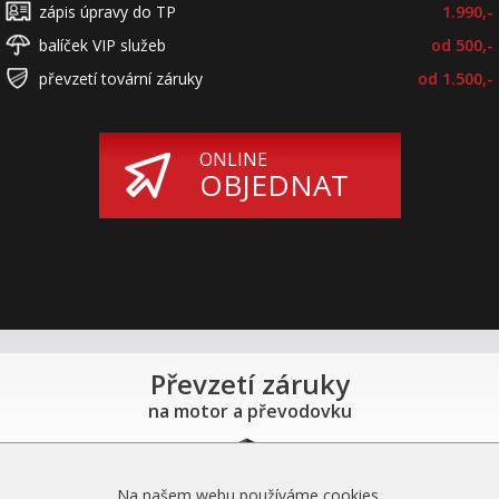
zápis úpravy do TP
1.990,-
balíček VIP služeb
od 500,-
převzetí tovární záruky
od 1.500,-
ONLINE
OBJEDNAT
Převzetí záruky
na motor a převodovku
Na našem webu používáme cookies.