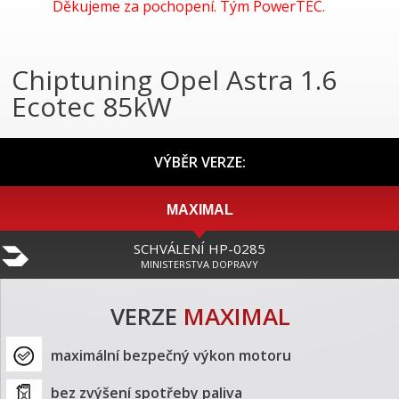
Děkujeme za pochopení. Tým PowerTEC.
Chiptuning Opel Astra 1.6
Ecotec 85kW
VÝBĚR VERZE:
MAXIMAL
SCHVÁLENÍ HP-0285
MINISTERSTVA DOPRAVY
VERZE
MAXIMAL
maximální bezpečný výkon motoru
bez zvýšení spotřeby paliva