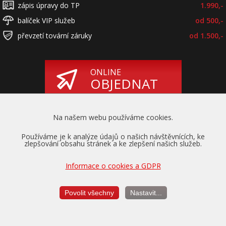
zápis úpravy do TP
1.990,-
balíček VIP služeb
od 500,-
převzetí tovární záruky
od 1.500,-
ONLINE
OBJEDNAT
Na našem webu používáme cookies.
Používáme je k analýze údajů o našich návštěvnících, ke
zlepšování obsahu stránek a ke zlepšení našich služeb.
Informace o cookies a GDPR
Převzetí záruky
na motor a převodovku
Povolit všechny
Nastavit...