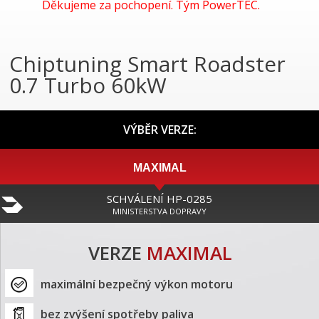
Děkujeme za pochopení. Tým PowerTEC.
Chiptuning Smart Roadster
0.7 Turbo 60kW
VÝBĚR VERZE:
MAXIMAL
SCHVÁLENÍ HP-0285
MINISTERSTVA DOPRAVY
VERZE
MAXIMAL
maximální bezpečný výkon motoru
bez zvýšení spotřeby paliva