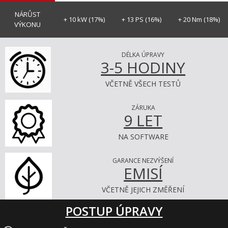
NÁRŮST
+ 10 kW (17%)
+ 13 PS (16%)
+ 20 Nm (18%)
VÝKONU
DÉLKA ÚPRAVY
3-5 HODINY
VČETNĚ VŠECH TESTŮ
ZÁRUKA
9 LET
NA SOFTWARE
GARANCE NEZVÝŠENÍ
EMISÍ
VČETNĚ JEJICH ZMĚŘENÍ
POSTUP ÚPRAVY