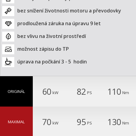
bez snížení životnosti motoru a převodovky
prodloužená záruka na úpravu 9 let
bez vlivu na životní prostředí
možnost zápisu do TP
úprava na počkání 3 - 5  hodin
60
82
110
ORIGINÁL
kW
PS
Nm
70
95
130
MAXIMAL
kW
PS
Nm