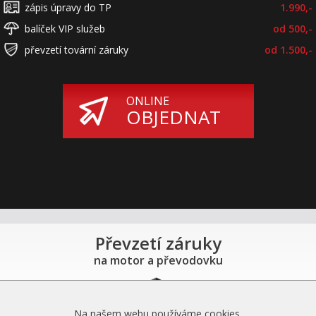
zápis úpravy do TP
1.990,-
balíček VIP služeb
od 500,-
převzetí tovární záruky
od 1.500,-
ONLINE
OBJEDNAT
Převzetí záruky
na motor a převodovku
Na našem webu používáme cookies.