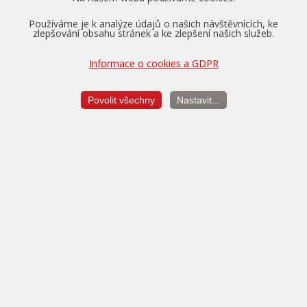
Používáme je k analýze údajů o našich návštěvnících, ke
zlepšování obsahu stránek a ke zlepšení našich služeb.
Informace o cookies a GDPR
Pro vozidla v záruce nabízíme převzetí tovární záruky na
motor, převodovku a diferenciál až na dobu 5 let a do výše
Povolit všechny
Nastavit...
150.000 km.
Více o zárukách...
Měření výkonu
je vždy v ceně úpravy