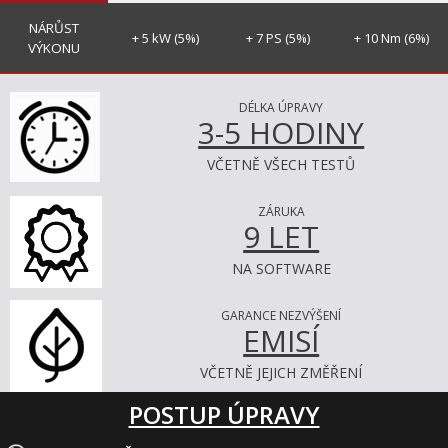
NÁRŮST
+ 5 kW (5%)
+ 7 PS (5%)
+ 10 Nm (6%)
VÝKONU
DÉLKA ÚPRAVY
3-5 HODINY
VČETNĚ VŠECH TESTŮ
ZÁRUKA
9 LET
NA SOFTWARE
GARANCE NEZVÝŠENÍ
EMISÍ
VČETNĚ JEJICH ZMĚŘENÍ
POSTUP ÚPRAVY