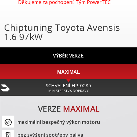
Děkujeme za pochopení. Tým PowerTEC.
Chiptuning Toyota Avensis
1.6 97kW
VÝBĚR VERZE:
MAXIMAL
SCHVÁLENÍ HP-0285
MINISTERSTVA DOPRAVY
VERZE
MAXIMAL
maximální bezpečný výkon motoru
bez zvýšení spotřeby paliva