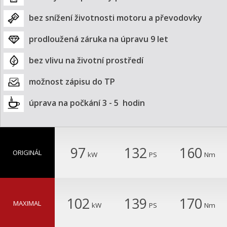
bez snížení životnosti motoru a převodovky
prodloužená záruka na úpravu 9 let
bez vlivu na životní prostředí
možnost zápisu do TP
úprava na počkání 3 - 5  hodin
97
132
160
ORIGINÁL
kW
PS
Nm
102
139
170
MAXIMAL
kW
PS
Nm