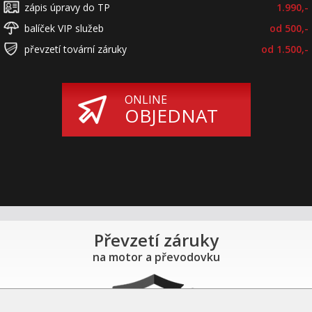
zápis úpravy do TP
1.990,-
balíček VIP služeb
od 500,-
převzetí tovární záruky
od 1.500,-
ONLINE
OBJEDNAT
Převzetí záruky
na motor a převodovku