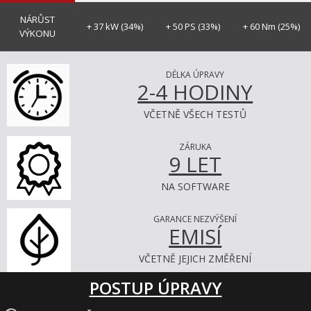
NÁRŮST
+ 37 kW (34%)
+ 50 PS (33%)
+ 60 Nm (25%)
VÝKONU
DÉLKA ÚPRAVY
2-4 HODINY
VČETNĚ VŠECH TESTŮ
ZÁRUKA
9 LET
NA SOFTWARE
GARANCE NEZVÝŠENÍ
EMISÍ
VČETNĚ JEJICH ZMĚŘENÍ
POSTUP ÚPRAVY