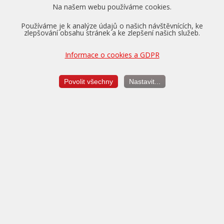
Na našem webu používáme cookies.
Používáme je k analýze údajů o našich návštěvnících, ke
zlepšování obsahu stránek a ke zlepšení našich služeb.
Informace o cookies a GDPR
Pro vozidla v záruce nabízíme převzetí tovární záruky na
motor, převodovku a diferenciál až na dobu 5 let a do výše
150.000 km.
Povolit všechny
Nastavit...
Více o zárukách...
Měření výkonu
je vždy v ceně úpravy