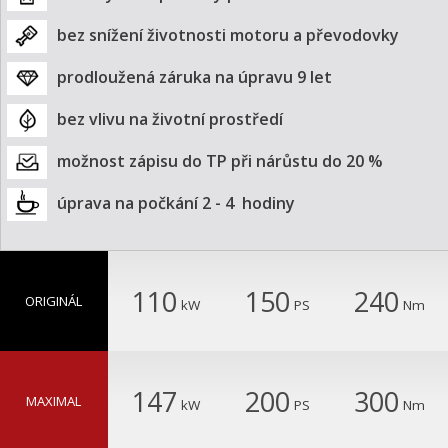
bez snížení životnosti motoru a převodovky
prodloužená záruka na úpravu 9 let
bez vlivu na životní prostředí
možnost zápisu do TP při nárůstu do 20 %
úprava na počkání 2 - 4  hodiny
110
150
240
ORIGINÁL
kW
PS
Nm
147
200
300
MAXIMAL
kW
PS
Nm