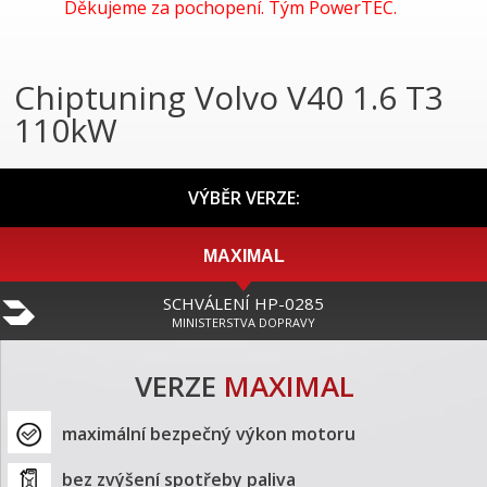
Děkujeme za pochopení. Tým PowerTEC.
Chiptuning Volvo V40 1.6 T3
110kW
VÝBĚR VERZE:
MAXIMAL
SCHVÁLENÍ HP-0285
MINISTERSTVA DOPRAVY
VERZE
MAXIMAL
maximální bezpečný výkon motoru
bez zvýšení spotřeby paliva