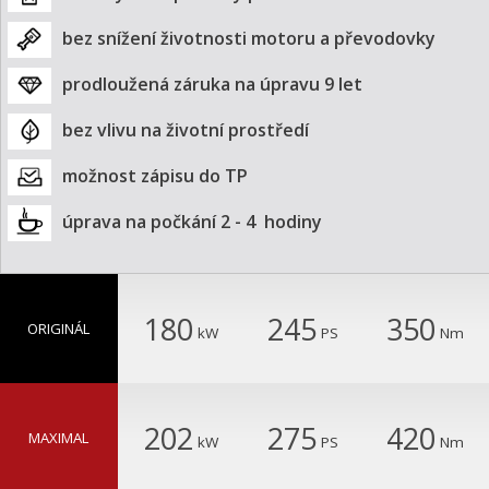
bez snížení životnosti motoru a převodovky
prodloužená záruka na úpravu 9 let
bez vlivu na životní prostředí
možnost zápisu do TP
úprava na počkání 2 - 4  hodiny
180
245
350
ORIGINÁL
kW
PS
Nm
202
275
420
MAXIMAL
kW
PS
Nm