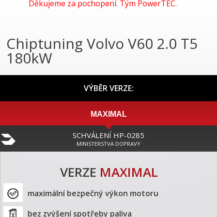
Děkujeme za pochopení. Tým PowerTEC.
Chiptuning Volvo V60 2.0 T5
180kW
VÝBĚR VERZE:
MAXIMAL
SCHVÁLENÍ HP-0285
MINISTERSTVA DOPRAVY
VERZE
MAXIMAL
maximální bezpečný výkon motoru
bez zvýšení spotřeby paliva