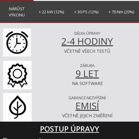
NÁRŮST
+ 22 kW (12%)
+ 30 PS (12%)
+ 70 Nm (20%)
VÝKONU
DÉLKA ÚPRAVY
2-4 HODINY
VČETNĚ VŠECH TESTŮ
ZÁRUKA
9 LET
NA SOFTWARE
GARANCE NEZVÝŠENÍ
EMISÍ
VČETNĚ JEJICH ZMĚŘENÍ
POSTUP ÚPRAVY