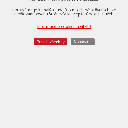
Používáme je k analýze údajů o našich návštěvnících, ke
zlepšování obsahu stránek a ke zlepšení našich služeb.
Informace o cookies a GDPR
Pro vozidla v záruce nabízíme převzetí tovární záruky na
motor, převodovku a diferenciál až na dobu 5 let a do výše
Povolit všechny
Nastavit...
150.000 km.
Více o zárukách...
Měření výkonu
je vždy v ceně úpravy