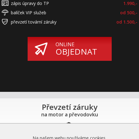
zápis úpravy do TP
1.990,-
balíček VIP služeb
od 500,-
převzetí tovární záruky
od 1.500,-
ONLINE
OBJEDNAT
Převzetí záruky
na motor a převodovku
Na našem webu používáme cookies.