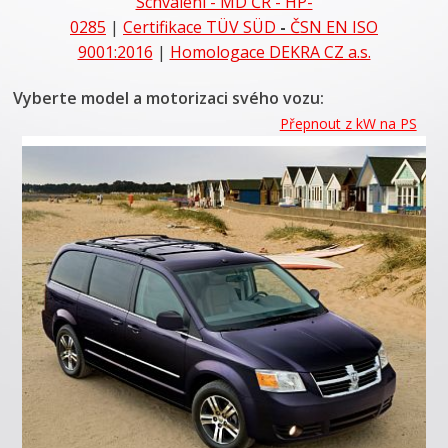
Schválení - MD ČR - HP-
0285
|
Certifikace
TÜV SÜD
-
ČSN EN ISO
9001:2016
|
Homologace DEKRA CZ a.s.
Vyberte model a motorizaci svého vozu:
Přepnout z kW na PS