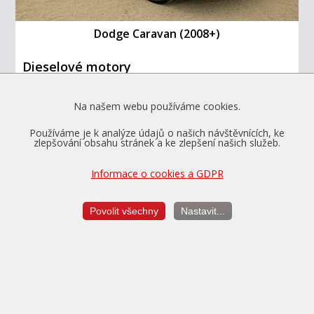
Dodge Caravan (2008+)
Dieselové motory
Benzínové motory
Na našem webu používáme cookies.
Dodge Caravan 3.6 V6
208kW
Používáme je k analýze údajů o našich návštěvnících, ke
Dodge Caravan 4.0 V6
184kW
zlepšování obsahu stránek a ke zlepšení našich služeb.
Pokud jste nenašli značku vozu v seznamu,
Informace o cookies a GDPR
neznamená to, že ji neupravujeme.
V tom případě nás
kontaktujte
.
Povolit všechny
Nastavit...
PowerTEC
®
- značkový chiptuning s. r. o.
Zemědělců 72, 273 02 Tuchlovice