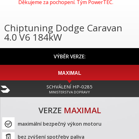
Děkujeme za pochopení. Tým PowerTEC.
Chiptuning Dodge Caravan
4.0 V6 184kW
VÝBĚR VERZE:
MAXIMAL
SCHVÁLENÍ HP-0285
MINISTERSTVA DOPRAVY
VERZE
MAXIMAL
maximální bezpečný výkon motoru
bez zvýšení spotřeby paliva