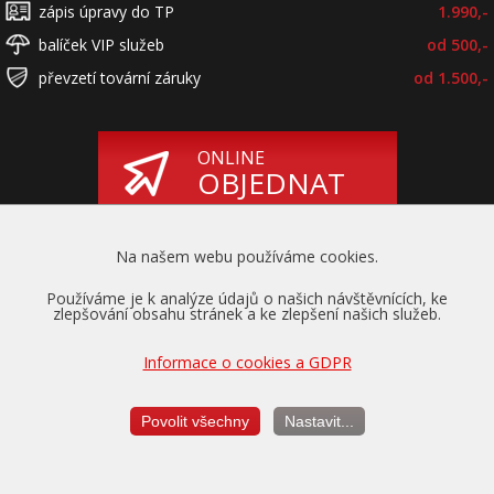
zápis úpravy do TP
1.990,-
balíček VIP služeb
od 500,-
převzetí tovární záruky
od 1.500,-
ONLINE
OBJEDNAT
Na našem webu používáme cookies.
Používáme je k analýze údajů o našich návštěvnících, ke
zlepšování obsahu stránek a ke zlepšení našich služeb.
Informace o cookies a GDPR
Převzetí záruky
na motor a převodovku
Povolit všechny
Nastavit...