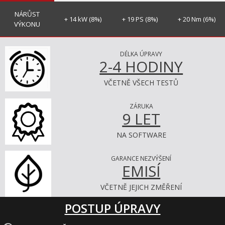
NÁRŮST
+ 14 kW (8%)
+ 19 PS (8%)
+ 20 Nm (6%)
VÝKONU
DÉLKA ÚPRAVY
2-4 HODINY
VČETNĚ VŠECH TESTŮ
ZÁRUKA
9 LET
NA SOFTWARE
GARANCE NEZVÝŠENÍ
EMISÍ
VČETNĚ JEJICH ZMĚŘENÍ
POSTUP ÚPRAVY