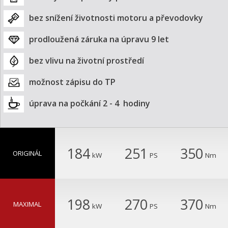
bez snížení životnosti motoru a převodovky
prodloužená záruka na úpravu 9 let
bez vlivu na životní prostředí
možnost zápisu do TP
úprava na počkání 2 - 4  hodiny
184
251
350
ORIGINÁL
kW
PS
Nm
198
270
370
MAXIMAL
kW
PS
Nm