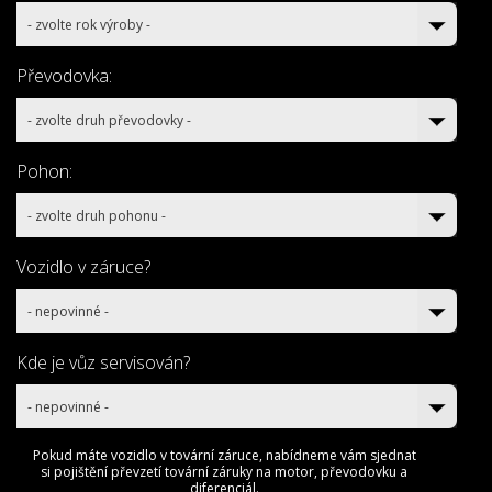
- zvolte rok výroby -
Převodovka:
- zvolte druh převodovky -
Pohon:
- zvolte druh pohonu -
Vozidlo v záruce?
- nepovinné -
Kde je vůz servisován?
- nepovinné -
Pokud máte vozidlo v tovární záruce, nabídneme vám sjednat
si pojištění převzetí tovární záruky na motor, převodovku a
diferenciál.