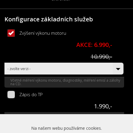
Konfigurace základních služeb
Zvýšení výkonu motoru
AKCE: 6.990,-
10.990,-
- zvolte verzi -
Včetně měření výkonu motoru, diagnostiky, měření emisí a zálohy
na CD.
Zápis do TP
1.990,-
Legalizace úpravy do 20 % nárůstu výkonu oficiálním zápisem do
TP.
Na našem webu používáme cookies.
Zapůjčení náhradního vozu