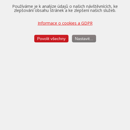
Používáme je k analýze údajů o našich návštěvnících, ke
400,-
zlepšování obsahu stránek a ke zlepšení našich služeb.
Zapůjčení náhradního vozu po dobu úpravy (max. 24 hodin)
Informace o cookies a GDPR
Konfigurace doplňkových služeb
Povolit všechny
Nastavit...
Balíček V.I.P. služeb
500,-
Pojištění ztráty úpravy, diagnostika a další služby až na 5 let
zdarma.
Více...
Dekarbonizace motoru
4.290,-
Profesionální čištění vstřikovačů a palivové soustavy ProTec.
Více...
Renovace filtru pevných částic
9.990,-