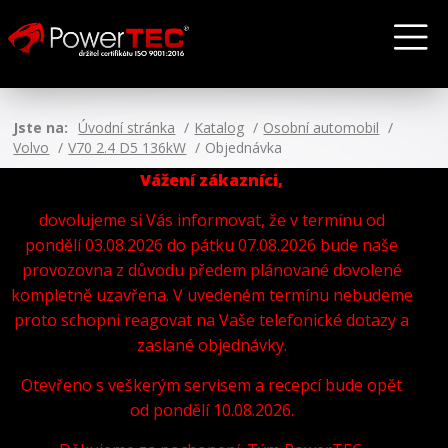
Jste na:
Úvodní stránka
Katalog
Osobní automobil
Volvo
V70 2.4 D5 136kW
Objednávka
Vážení zákazníci,
dovolujeme si Vás informovat, že v termínu od
pondělí 03.08.2026 do pátku 07.08.2026 bude naše
provozovna z důvodu předem plánované dovolené
kompletně uzavřena. V uvedeném termínu nebudeme
proto schopni reagovat na Vaše telefonické dotazy a
zaslané objednávky.
Otevřeno s veškerým servisem a recepcí bude opět
od pondělí 10.08.2026.