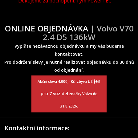
Děkujeme za pochopení. Tým PowerTEC.
ONLINE OBJEDNÁVKA
| Volvo V70
2.4 D5 136kW
Vyplňte nezávaznou objednávku a my vás budeme
kontaktovat.
Pro dodržení slevy je nutné realizovat objednávku do 30 dnů
od objednání.
už jen
Akční sleva 4.000,- Kč zbývá
pro 7 vozidel
značky Volvo do
31.8.2026.
Kontaktní informace: