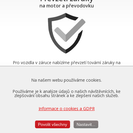
na motor a převodovku
Pro vozidla v záruce nabízíme převzetí tovární záruky na
motor, převodovku a diferenciál až na dobu 5 let a do výše
150.000 km.
Na našem webu používáme cookies.
Více o zárukách...
Používáme je k analýze údajů o našich návštěvnících, ke
zlepšování obsahu stránek a ke zlepšení našich služeb.
Informace o cookies a GDPR
Měření výkonu
je vždy v ceně úpravy
Povolit všechny
Nastavit...