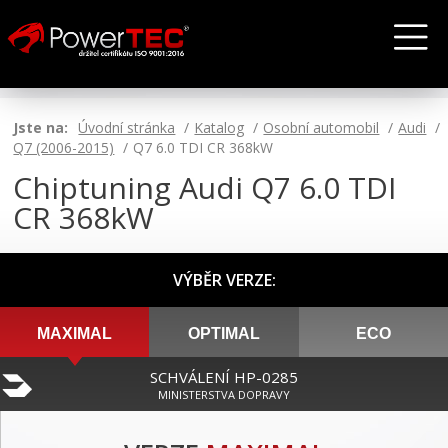
Jste na:
Úvodní stránka
Katalog
Osobní automobil
Audi
Q7 (2006-2015)
Q7 6.0 TDI CR 368kW
Chiptuning Audi Q7 6.0 TDI
CR 368kW
VÝBĚR VERZE:
MAXIMAL
OPTIMAL
ECO
SCHVÁLENÍ HP-0285
MINISTERSTVA DOPRAVY