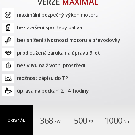
VERZE
MAXIMAL
maximální bezpečný výkon motoru
bez zvýšení spotřeby paliva
bez snížení životnosti motoru a převodovky
prodloužená záruka na úpravu 9 let
bez vlivu na životní prostředí
možnost zápisu do TP
úprava na počkání 2 - 4  hodiny
368
500
1000
ORIGINÁL
kW
PS
Nm