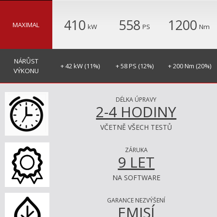
410
558
1200
MAXIMAL
kW
PS
Nm
NÁRŮST
+ 42 kW (11%)
+ 58 PS (12%)
+ 200 Nm (20%)
VÝKONU
DÉLKA ÚPRAVY
2-4 HODINY
VČETNĚ VŠECH TESTŮ
ZÁRUKA
9 LET
NA SOFTWARE
GARANCE NEZVÝŠENÍ
EMISÍ