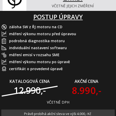
VČETNĚ JEJICH ZMĚŘENÍ
POSTUP ÚPRAVY
záloha SW z ŘJ motoru na CD
měření výkonu motoru před úpravou
podrobná diagnostika motoru
individuální nastavení softwaru
měření emisí v rozsahu SME
měření výkonu motoru po úpravě
certifikát o provedené úpravě
KATALOGOVÁ CENA
AKČNÍ CENA
8.990,-
12.990,-
VČETNĚ DPH
Právě probíhá akční sleva ve výši 4.000,- Kč