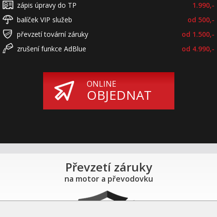
zápis úpravy do TP
1.990,-
balíček VIP služeb
od 500,-
převzetí tovární záruky
od 1.500,-
zrušení funkce AdBlue
od 4.990,-
ONLINE
OBJEDNAT
Převzetí záruky
na motor a převodovku