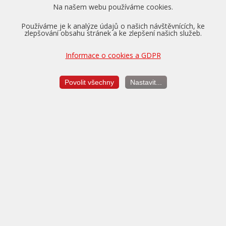
Na našem webu používáme cookies.
Používáme je k analýze údajů o našich návštěvnících, ke
zlepšování obsahu stránek a ke zlepšení našich služeb.
Informace o cookies a GDPR
Pro vozidla v záruce nabízíme převzetí tovární záruky na
motor, převodovku a diferenciál až na dobu 5 let a do výše
150.000 km.
Povolit všechny
Nastavit...
Více o zárukách...
Měření výkonu
je vždy v ceně úpravy