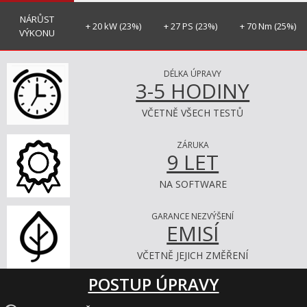
NÁRŮST
+ 20 kW (23%)
+ 27 PS (23%)
+ 70 Nm (25%)
VÝKONU
DÉLKA ÚPRAVY
3-5 HODINY
VČETNĚ VŠECH TESTŮ
ZÁRUKA
9 LET
NA SOFTWARE
GARANCE NEZVÝŠENÍ
EMISÍ
VČETNĚ JEJICH ZMĚŘENÍ
POSTUP ÚPRAVY