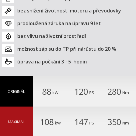
bez snížení životnosti motoru a převodovky
prodloužená záruka na úpravu 9 let
bez vlivu na životní prostředí
možnost zápisu do TP při nárůstu do 20 %
úprava na počkání 3 - 5  hodin
88
120
280
ORIGINÁL
kW
PS
Nm
108
147
350
MAXIMAL
kW
PS
Nm