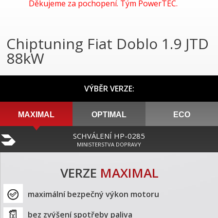
Děkujeme za pochopení. Tým PowerTEC.
Chiptuning Fiat Doblo 1.9 JTD
88kW
VÝBĚR VERZE:
MAXIMAL
OPTIMAL
ECO
SCHVÁLENÍ HP-0285
MINISTERSTVA DOPRAVY
VERZE
MAXIMAL
maximální bezpečný výkon motoru
bez zvýšení spotřeby paliva