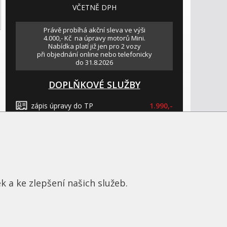
VČETNĚ DPH
Právě probíhá akční sleva ve výši
4.000,- Kč na úpravy motorů Mini.
Nabídka platí již jen pro 2 vozy
při objednání online nebo telefonicky
do 31.8.2026
DOPLŇKOVÉ SLUŽBY
zápis úpravy do TP
1.990,-
balíček VIP služeb
od 500,-
převzetí tovární záruky
od 1.500,-
zrušení funkce AdBlue
od 4.990,-
k a ke zlepšení našich služeb.
ONLINE
OBJEDNAT