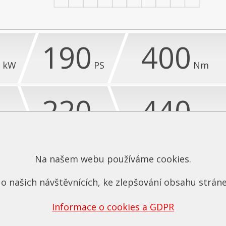
0
190
400
kW
PS
Nm
2
220
440
kW
PS
Nm
16%)
+ 30 PS (16%)
+ 40 Nm (10%)
Na našem webu používáme cookies.
o našich návštěvnících, ke zlepšování obsahu stráne
ZÁRUKA
GARANCE NEZVÝŠENÍ
9 LET
EMISÍ
Informace o cookies a GDPR
NA SOFTWARE
VČETNĚ JEJICH ZMĚŘENÍ