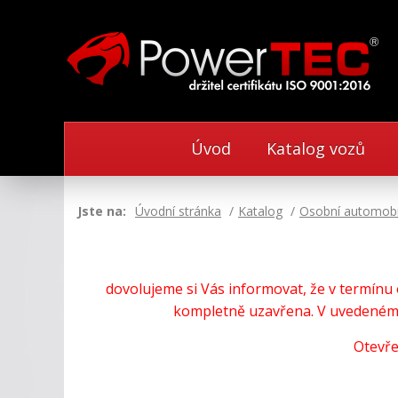
Úvod
Katalog vozů
Jste na:
Úvodní stránka
Katalog
Osobní automobi
dovolujeme si Vás informovat, že v termín
kompletně uzavřena. V uvedeném 
Otevře