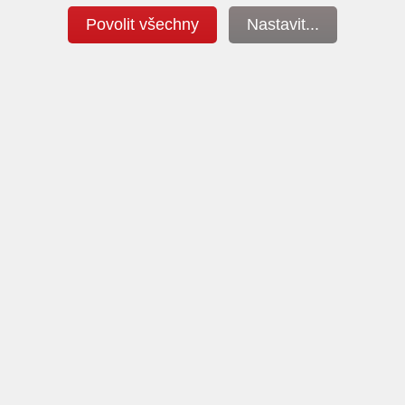
Povolit všechny
Nastavit...
ěření výkonu
Dekarbonizac
e vždy v ceně úpravy
motoru a vstřikova
výkonu a podrobná diagnostika
Nabízíme profesionální čiš
dmínkou každé úpravy a proto
vstřikovačů a celé palivové s
hny vozy měříme na válcové
profesionálním systémem P
zkušebně.
Diesel System Super Clea
Více o měřeních...
Již za 4290,- Kč