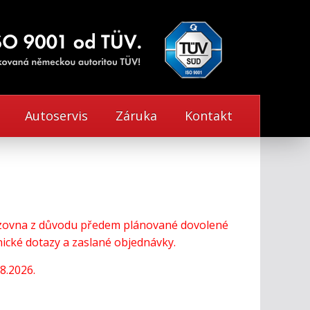
Autoservis
Záruka
Kontakt
vozovna z důvodu předem plánované dovolené
cké dotazy a zaslané objednávky.
8.2026.