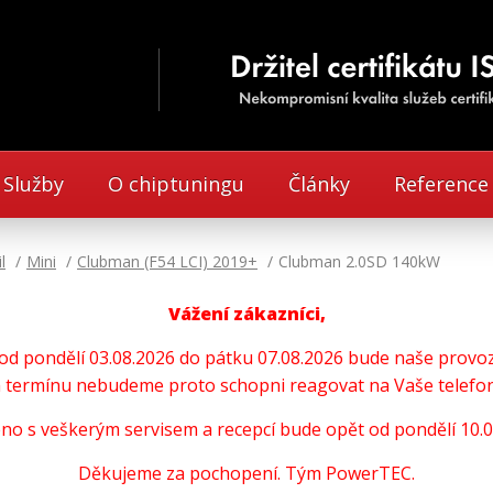
Služby
O chiptuningu
Články
Reference
l
Mini
Clubman (F54 LCI) 2019+
Clubman 2.0SD 140kW
Vážení zákazníci,
u od pondělí 03.08.2026 do pátku 07.08.2026 bude naše pro
termínu nebudeme proto schopni reagovat na Vaše telefoni
no s veškerým servisem a recepcí bude opět od pondělí 10.0
Děkujeme za pochopení. Tým PowerTEC.