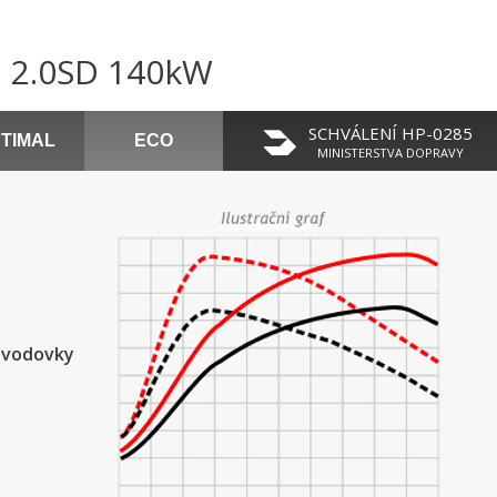
n 2.0SD 140kW
SCHVÁLENÍ HP-0285
TIMAL
ECO
MINISTERSTVA DOPRAVY
řevodovky