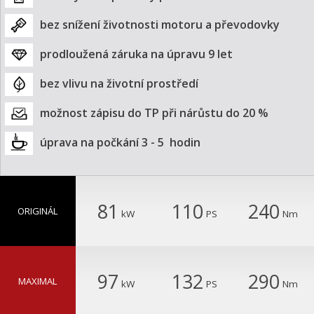
bez snížení životnosti motoru a převodovky
prodloužená záruka na úpravu 9 let
bez vlivu na životní prostředí
možnost zápisu do TP při nárůstu do 20 %
úprava na počkání 3 - 5  hodin
81
110
240
ORIGINÁL
kW
PS
Nm
97
132
290
MAXIMAL
kW
PS
Nm