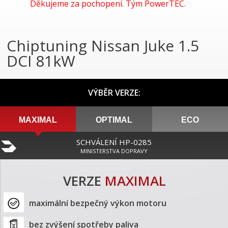
Děkujeme za pochopení. Tým PowerTEC.
Chiptuning Nissan Juke 1.5
DCI 81kW
VÝBĚR VERZE:
MAXIMAL
OPTIMAL
ECO
SCHVÁLENÍ HP-0285
MINISTERSTVA DOPRAVY
VERZE
MAXIMAL
maximální bezpečný výkon motoru
bez zvýšení spotřeby paliva