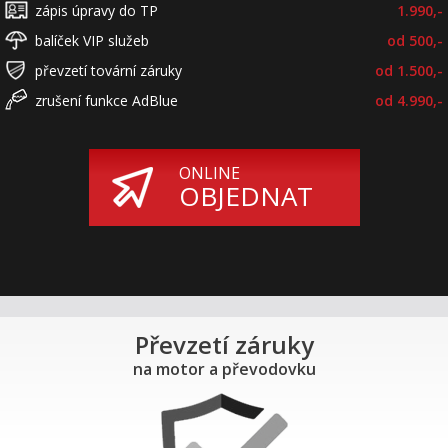
zápis úpravy do TP
1.990,-
balíček VIP služeb
od 500,-
převzetí tovární záruky
od 1.500,-
zrušení funkce AdBlue
od 4.990,-
ONLINE
OBJEDNAT
Převzetí záruky
na motor a převodovku