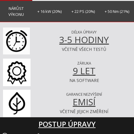
NÁRŮST
+ 16 kW (20%)
+ 22 PS (20%)
+ 50 Nm (21%)
VÝKONU
DÉLKA ÚPRAVY
3-5 HODINY
VČETNĚ VŠECH TESTŮ
ZÁRUKA
9 LET
NA SOFTWARE
GARANCE NEZVÝŠENÍ
EMISÍ
VČETNĚ JEJICH ZMĚŘENÍ
POSTUP ÚPRAVY