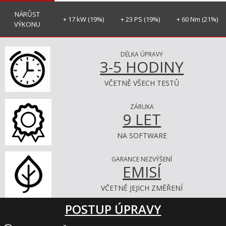
NÁRŮST
+ 17 kW (19%)
+ 23 PS (19%)
+ 60 Nm (21%)
VÝKONU
DÉLKA ÚPRAVY
3-5 HODINY
VČETNĚ VŠECH TESTŮ
ZÁRUKA
9 LET
NA SOFTWARE
GARANCE NEZVÝŠENÍ
EMISÍ
VČETNĚ JEJICH ZMĚŘENÍ
POSTUP ÚPRAVY