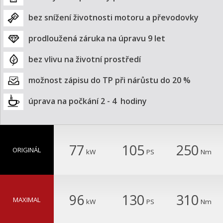
bez snížení životnosti motoru a převodovky
prodloužená záruka na úpravu 9 let
bez vlivu na životní prostředí
možnost zápisu do TP při nárůstu do 20 %
úprava na počkání 2 - 4  hodiny
77
105
250
ORIGINÁL
kW
PS
Nm
96
130
310
MAXIMAL
kW
PS
Nm