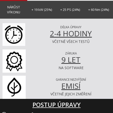
NÁRŮST
+ 19 kW (25%)
+ 25 PS (24%)
+ 60 Nm (24%)
VÝKONU
DÉLKA ÚPRAVY
2-4 HODINY
VČETNĚ VŠECH TESTŮ
ZÁRUKA
9 LET
NA SOFTWARE
GARANCE NEZVÝŠENÍ
EMISÍ
VČETNĚ JEJICH ZMĚŘENÍ
POSTUP ÚPRAVY