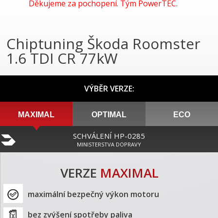
Děkujeme za pochopení. Tým PowerTEC.
Chiptuning Škoda Roomster
1.6 TDI CR 77kW
VÝBĚR VERZE:
MAXIMAL
OPTIMAL
ECO
SCHVÁLENÍ HP-0285
MINISTERSTVA DOPRAVY
VERZE
MAXIMAL
maximální bezpečný výkon motoru
bez zvýšení spotřeby paliva