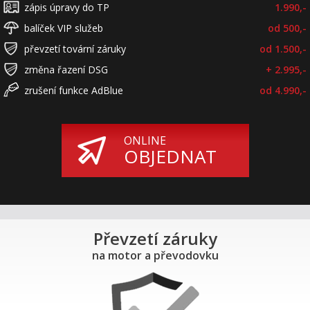
zápis úpravy do TP
1.990,-
balíček VIP služeb
od 500,-
převzetí tovární záruky
od 1.500,-
změna řazení DSG
+ 2.995,-
zrušení funkce AdBlue
od 4.990,-
ONLINE
OBJEDNAT
Převzetí záruky
na motor a převodovku