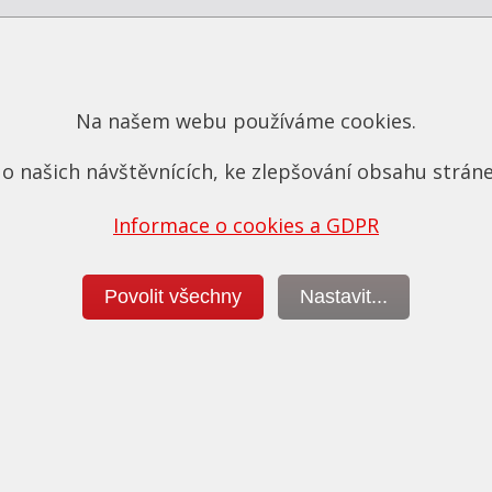
ěření výkonu
Dekarbonizac
e vždy v ceně úpravy
motoru a vstřikova
Na našem webu používáme cookies.
o našich návštěvnících, ke zlepšování obsahu stráne
Informace o cookies a GDPR
Povolit všechny
Nastavit...
výkonu a podrobná diagnostika
Nabízíme profesionální čiš
dmínkou každé úpravy a proto
vstřikovačů a celé palivové s
hny vozy měříme na válcové
profesionálním systémem P
zkušebně.
Diesel System Super Clea
Více o měřeních...
Již za 4290,- Kč