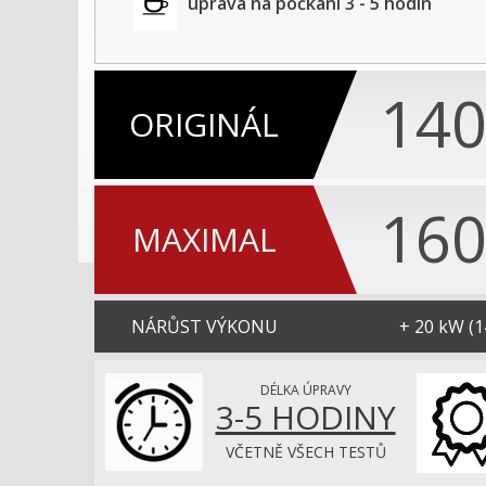
úprava na počkání 3 - 5 hodin
14
ORIGINÁL
16
MAXIMAL
NÁRŮST
VÝKONU
+ 20 kW (
DÉLKA ÚPRAVY
3-5 HODINY
VČETNĚ VŠECH TESTŮ