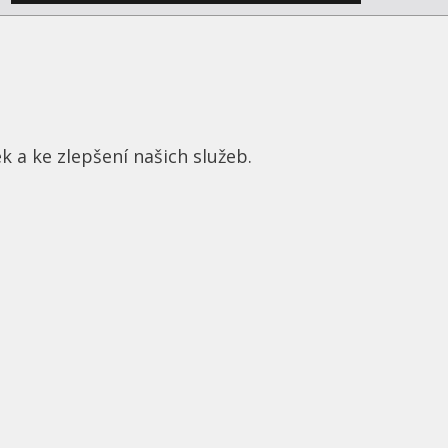
e
Oficiální schválení
čů
MD ČR | TÜV SÜD | DEKRA CZ
k a ke zlepšení našich služeb.
tění
Naše procesy i naše úpravy jsme si
oustavy
nechali homologovat a certifikovat.
roTec
Nabízíme proto legální chiptuning s
n.
možností zápisu do TP.
Více o certifikacích...