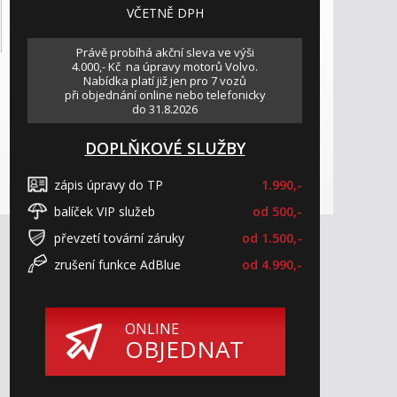
VČETNĚ DPH
Právě probíhá akční sleva ve výši
4.000,- Kč na úpravy motorů Volvo.
Nabídka platí již jen pro 7 vozů
při objednání online nebo telefonicky
do 31.8.2026
DOPLŇKOVÉ SLUŽBY
zápis úpravy do TP
1.990,-
balíček VIP služeb
od 500,-
převzetí tovární záruky
od 1.500,-
zrušení funkce AdBlue
od 4.990,-
ONLINE
OBJEDNAT