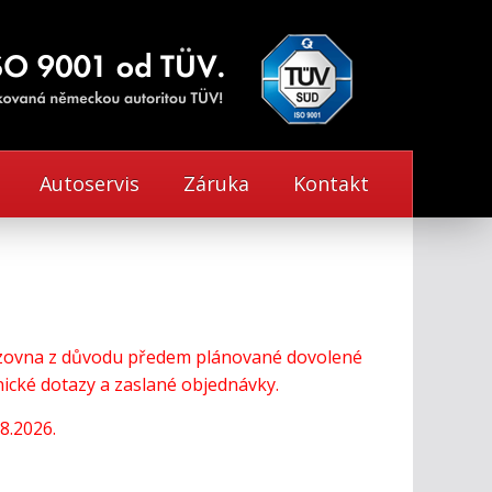
Autoservis
Záruka
Kontakt
vozovna z důvodu předem plánované dovolené
cké dotazy a zaslané objednávky.
8.2026.