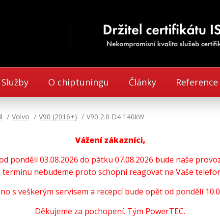
Služby
O chiptuningu
Články
Reference
l
Volvo
V90 (2016+)
V90 2.0 D4 140kW
Vážení zákazníci,
u od pondělí 03.08.2026 do pátku 07.08.2026 bude naše pro
termínu nebudeme proto schopni reagovat na Vaše telefoni
no s veškerým servisem a recepcí bude opět od pondělí 10.0
Děkujeme za pochopení. Tým PowerTEC.