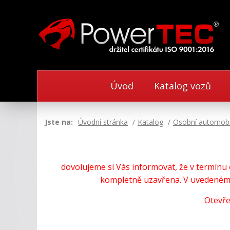
Úvod
Katalog vozů
Jste na:
Úvodní stránka
Katalog
Osobní automobi
dovolujeme si Vás informovat, že v termín
kompletně uzavřena. V uvedeném 
Otevře