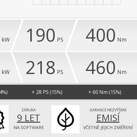
0
190
400
kW
PS
Nm
0
218
460
kW
PS
Nm
14%)
+ 28 PS (15%)
+ 60 Nm (15%)
ZÁRUKA
GARANCE NEZVÝŠENÍ
9 LET
EMISÍ
NA SOFTWARE
VČETNĚ JEJICH ZMĚŘENÍ