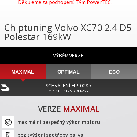
Děkujeme za pochopení. Tým PowerTEC.
Chiptuning Volvo XC70 2.4 D5
Polestar 169kW
VÝBĚR VERZE:
MAXIMAL
OPTIMAL
ECO
SCHVÁLENÍ HP-0285
MINISTERSTVA DOPRAVY
VERZE
MAXIMAL
maximální bezpečný výkon motoru
bez zvýšení spotřeby paliva