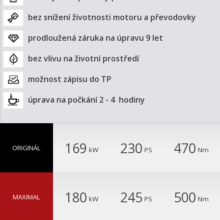
bez snížení životnosti motoru a převodovky
prodloužená záruka na úpravu 9 let
bez vlivu na životní prostředí
možnost zápisu do TP
úprava na počkání 2 - 4  hodiny
169
230
470
ORIGINÁL
kW
PS
Nm
180
245
500
MAXIMAL
kW
PS
Nm