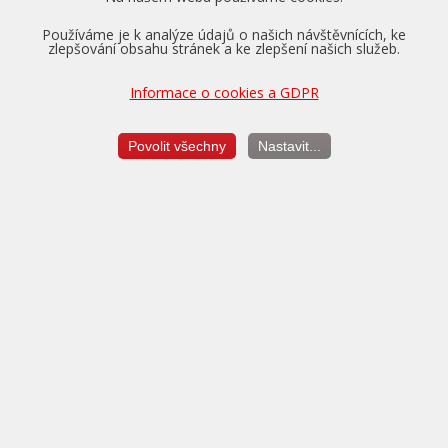
Používáme je k analýze údajů o našich návštěvnících, ke
zlepšování obsahu stránek a ke zlepšení našich služeb.
Informace o cookies a GDPR
Pro vozidla v záruce nabízíme převzetí tovární záruky na
motor, převodovku a diferenciál až na dobu 5 let a do výše
Povolit všechny
Nastavit...
150.000 km.
Více o zárukách...
Měření výkonu
je vždy v ceně úpravy