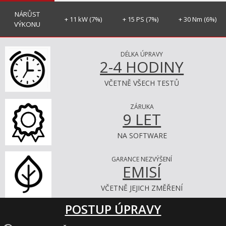
NÁRŮST
+ 11 kW (7%)
+ 15 PS (7%)
+ 30 Nm (6%)
VÝKONU
DÉLKA ÚPRAVY
2-4 HODINY
VČETNĚ VŠECH TESTŮ
ZÁRUKA
9 LET
NA SOFTWARE
GARANCE NEZVÝŠENÍ
EMISÍ
VČETNĚ JEJICH ZMĚŘENÍ
POSTUP ÚPRAVY