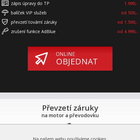
zápis úpravy do TP
1.990,-
balíček VIP služeb
od 500,-
převzetí tovární záruky
od 1.500,-
zrušení funkce AdBlue
od 4.990,-
ONLINE
OBJEDNAT
Převzetí záruky
na motor a převodovku
Na našem webu používáme cookies.