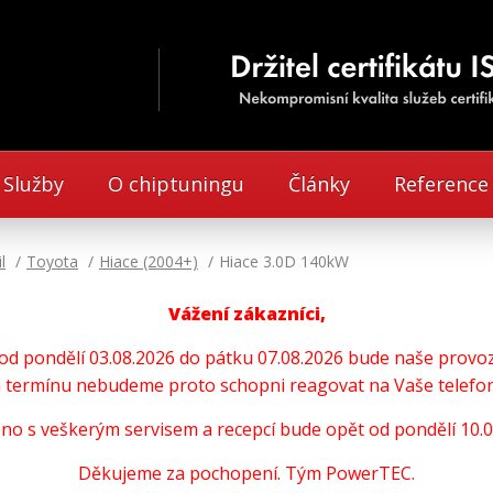
Služby
O chiptuningu
Články
Reference
l
Toyota
Hiace (2004+)
Hiace 3.0D 140kW
Vážení zákazníci,
u od pondělí 03.08.2026 do pátku 07.08.2026 bude naše pro
termínu nebudeme proto schopni reagovat na Vaše telefoni
no s veškerým servisem a recepcí bude opět od pondělí 10.0
Děkujeme za pochopení. Tým PowerTEC.