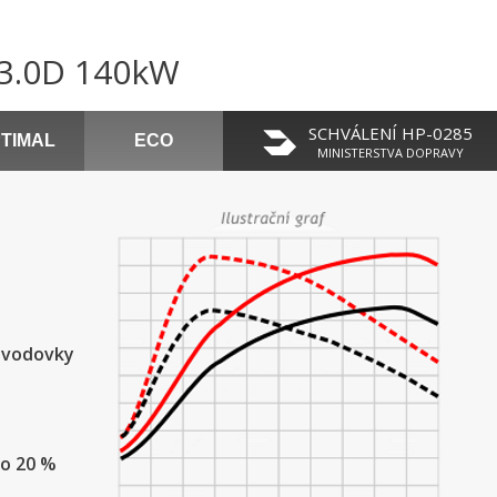
 3.0D 140kW
SCHVÁLENÍ HP-0285
TIMAL
ECO
MINISTERSTVA DOPRAVY
řevodovky
do 20 %