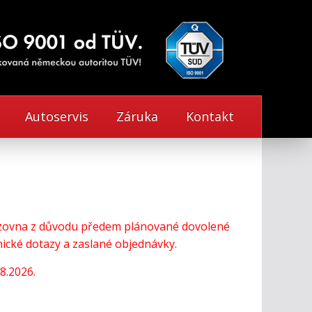
Autoservis
Záruka
Kontakt
vozovna z důvodu předem plánované dovolené
cké dotazy a zaslané objednávky.
8.2026.