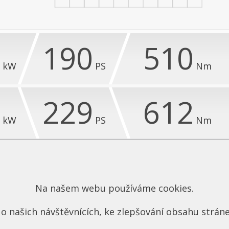
0
190
510
kW
PS
Nm
8
229
612
kW
PS
Nm
20%)
+ 39 PS (21%)
+ 102 Nm (20%)
ZÁRUKA
GARANCE NEZVÝŠENÍ
Na našem webu používáme cookies.
9 LET
EMISÍ
o našich návštěvnících, ke zlepšování obsahu stráne
NA SOFTWARE
VČETNĚ JEJICH ZMĚŘENÍ