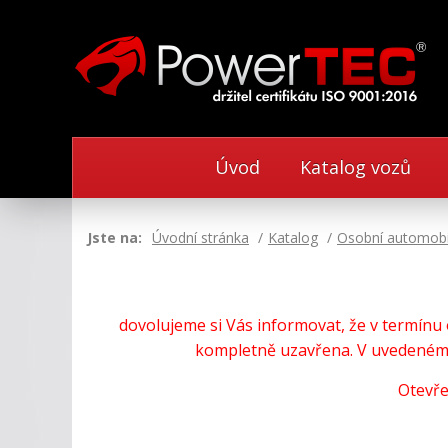
Úvod
Katalog vozů
Jste na:
Úvodní stránka
Katalog
Osobní automobi
dovolujeme si Vás informovat, že v termín
kompletně uzavřena. V uvedeném 
Otevře