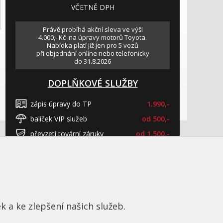
VČETNĚ DPH
Právě probíhá akční sleva ve výši
4.000,- Kč na úpravy motorů Toyota.
Nabídka platí již jen pro 5 vozů
při objednání online nebo telefonicky
do 31.8.2026
DOPLŇKOVÉ SLUŽBY
zápis úpravy do TP
1.990,-
balíček VIP služeb
od 500,-
převzetí tovární záruky
od 1.500,-
zrušení funkce AdBlue
od 4.990,-
ONLINE
OBJEDNAT
k a ke zlepšení našich služeb.