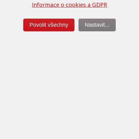
Informace o cookies a GDPR
 to vtip! Opravdu umíme programovat vozy Toyota a L
. v ČR přinášíme technologii na úpravy těchto vozů
Více infor
Povolit všechny
Nastavit...
ěření výkonu
Dekarbonizac
e vždy v ceně úpravy
motoru a vstřikova
výkonu a podrobná diagnostika
Nabízíme profesionální čiš
dmínkou každé úpravy a proto
vstřikovačů a celé palivové s
hny vozy měříme na válcové
profesionálním systémem P
zkušebně.
Diesel System Super Clea